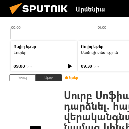
Արմենիա
00:00
01:00
Ուղիղ եթեր
Ուղիղ եթեր
Լուրեր
Մամուլի տեսություն
09:00
09:30
5 ր
5 ր
Երեկ
Այսօր
Եթեր
Սուրբ Սոֆիա
դարձնել. հ
վերականգն
նամազ կհնչի