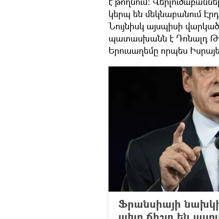
է թողնում։ Վերլուծաբան
կերպ են մեկնաբանում Էրդ
Նույնիսկ այսպիսի վարկած
պատասխանն է Դոնալդ Թրա
Երուսաղեմը որպես Իսրա
Ֆրանսիայի նախկի
ախր ճիշտ են ասու