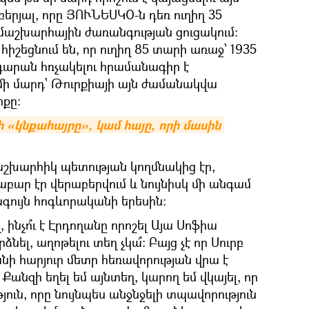
բերյալ, որը ՅՈՒՆԵՍԿՕ-ն դեռ ուղիղ 35
մաշխարհային ժառանգության ցուցակում։
իշեցնում են, որ ուղիղ 85 տարի առաջ՝ 1935
արան հռչակելու հրամանագիր է
 մի մարդ՝ Թուրքիայի այն ժամանակվա
քը։
 «կնքահայրը», կամ հայը, որի մասին 
աշխարհիկ պետության կողմնակից էր,
բար էր վերաբերվում և նույնիսկ մի անգամ
գույն հոգևորականի երեսին։
 ինչո՞ւ է Էրդողանը որոշել Այա Սոֆիա
նել, աղոթելու տեղ չկա՞։ Բայց չէ որ Սուրբ
նի հարյուր մետր հեռավորության վրա է
Քանզի եղել եմ այնտեղ, կարող եմ վկայել, որ
թյուն, որը նույնպես անջնջելի տպավորություն