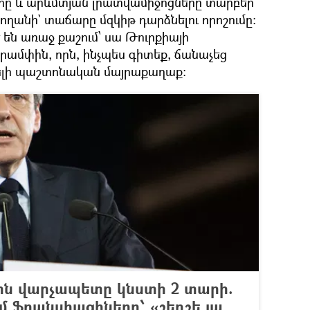
ները և արևմտյան լրատվամիջոցները տարբեր
ողանի` տաճարը մզկիթ դարձնելու որոշումը։
 են առաջ քաշում՝ սա Թուրքիայի
մփին, որն, ինչպես գիտեք, ճանաչեց
յելի պաշտոնական մայրաքաղաք։
ն վարչապետը կնստի 2 տարի.
մ ֆրանսիացիները՝ «շեղշե լա