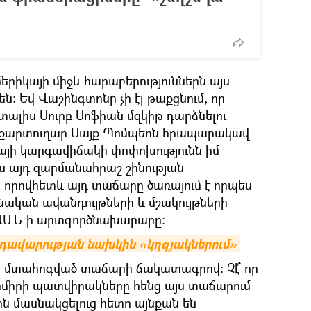
երիկայի միջև հարաբերություններն այս
։ Եվ Վաշինգտոնը չի էլ թաքցնում, որ
 տալիս Սուրբ Սոֆիան մզկիթ դարձնելու
քարտուղար Մայք Պոմպեոն հրապարակավ
իայի կարգավիճակի փոփոխությունն իմ
ս այդ զարմանահրաշ շինության
 որովհետև այդ տաճարը ծառայում է որպես
նական ավանդույթների և մշակույթների
 ԱՄՆ-ի արտգործնախարարը։
վրդավարության նախկին «կղզյակներում»
տ մտահոգված տաճարի ճակատագրով։ Չէ՞ որ
միրի պատվիրակները հենց այս տաճարում
 մասնակցելուց հետո այնքան են