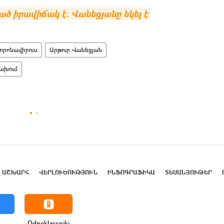
 իրավիճակ է. Վանեցյանը եկել է 
որոնավիրուս
Արթուր Վանեցյան
ախում
ԱՇԽԱՐՀ
ՎԵՐԼՈՒԾՈՒԹՅՈՒՆ
ԻՆՖՈԳՐԱՖԻԿԱ
ՏԵՍԱՆՅՈՒԹԵՐ
Odnoklassniki