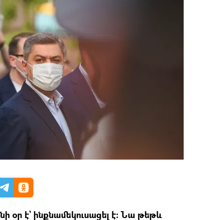
ի օր է` ինքնամեկուսացել է։ Նա թեթև