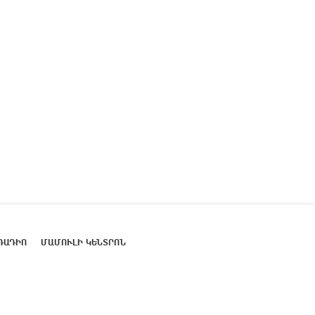
ՌԱԴԻՈ
ՄԱՄՈՒԼԻ ԿԵՆՏՐՈՆ