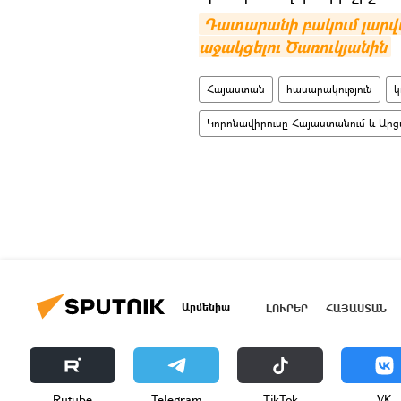
Դատարանի բակում լարված
աջակցելու Ծառուկյանին
Հայաստան
հասարակություն
կ
Կորոնավիրուսը Հայաստանում և Արց
Արմենիա
ԼՈՒՐԵՐ
ՀԱՅԱՍՏԱՆ
Rutube
Telegram
ТikТоk
VK