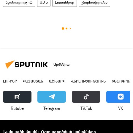
նշանադրություն
ԱՄՆ
Լուսանկար
շնորհավորանք
Արմենիա
ԼՈՒՐԵՐ
ՀԱՅԱՍՏԱՆ
ԱՇԽԱՐՀ
ՎԵՐԼՈՒԾՈՒԹՅՈՒՆ
ԻՆՖՈԳՐԱՖ
Rutube
Telegram
ТikТоk
VK
Նախագծի մասին
Օգտագործման կանոնները