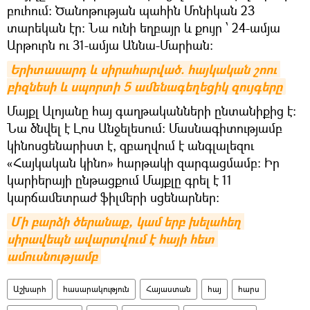
բուհում։ Ծանոթության պահին Մոնիկան 23
տարեկան էր։ Նա ունի եղբայր և քույր ՝ 24-ամյա
Արթուրն ու 31-ամյա Աննա-Մարիան։
Երիտասարդ և սիրահարված. հայկական շոու 
բիզնեսի և սպորտի 5 ամենագեղեցիկ զույգերը
Մայքլ Ալոյանը հայ գաղթականների ընտանիքից է։
Նա ծնվել է Լոս Անջելեսում։ Մասնագիտությամբ
կինոսցենարիստ է, զբաղվում է անգլալեզու
«Հայկական կինո» հարթակի զարգացմամբ։ Իր
կարիերայի ընթացքում Մայքլը գրել է 11
կարճամետրաժ ֆիլմերի սցենարներ։
Մի բարձի ծերանաք, կամ երբ խելահեղ 
սիրավեպն ավարտվում է հայի հետ 
ամուսնությամբ
Աշխարհ
հասարակություն
Հայաստան
հայ
հարս