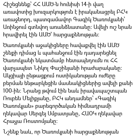
Հիշեցնենք՝ ՀՀ ԱԱԾ-ն հունիսի 14-ի վաղ
առավոտից խուզարկություն է իրականացրել ԲՀԿ
առաջնորդ, պատգամավոր Գագիկ Ծառուկյանի՝
Առինջում գտնվող առանձնատանը: Ավելի ուշ նրան
հրավիրել էին ԱԱԾ՝ հարցաքննության:
Ծառուկյանի աջակիցները հավաքվել էին ԱԱԾ
շենքի դիմաց և պահանջում էին դադարեցնել
Ծառուկյանի նկատմամբ հետապնդումն ու ՀՀ
վարչապետ Նիկոլ Փաշինյանի հրաժարականը:
Ակցիայի ընթացքում ոստիկանության ուժերը
բերման ենթարկեցին մասնակիցներից ավելի քանի
100-ին: Նրանց թվում էին նաև իրավապաշտպան
Ռուբեն Մելիքյանը, ԲՀԿ անդամներ՝ «Գագիկ
Ծառուկյան» բարեգործական հիմնադրամի
ղեկավար Սերգեյ Սմբատյանը, ՀԱՕԿ ղեկավար
Հրաչյա Ռոստոմյանը:
Նշենք նաև, որ Ծառուկյանի հարցաքննության