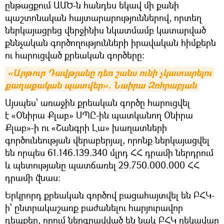
ընթացքում ԱԱԾ-ն հանդես եկավ մի քանի
պաշտոնական հայտարարություններով, որտեղ
ներկայացրեց վերջինիս նկատմամբ կատարված
քննչական գործողությունների իրավական հիմքերն
ու հարուցված քրեական գործերը:
«Արթուր Դավթյանը դեռ շանս ունի չկատարելու 
քաղաքական պատվեր». Նաիրա Զոհրաբյան
Այսպես՝ առաջին քրեական գործը հարուցվել
է «Օնիրա Քլաբ» ՍՊԸ-ին պատկանող Օնիրա
Քլաբ»-ի ու «Շանգրի Լա» խաղատների
գործունեության վերաբերյալ, որոնք ներկայացվել
են որպես 61.146.139.340 մլրդ ՀՀ դրամի ներդրում
և պետությանը պատճառել 29.750.000.000 ՀՀ
դրամի վնաս:
Երկրորդ քրեական գործով բացահայտվել են ԲՀԿ-
ի՝ ընտրակաշառք բաժանելու հարյուրավոր
դեպքեր, որում ներգրավված են նաև ԲՀԿ ղեկավար