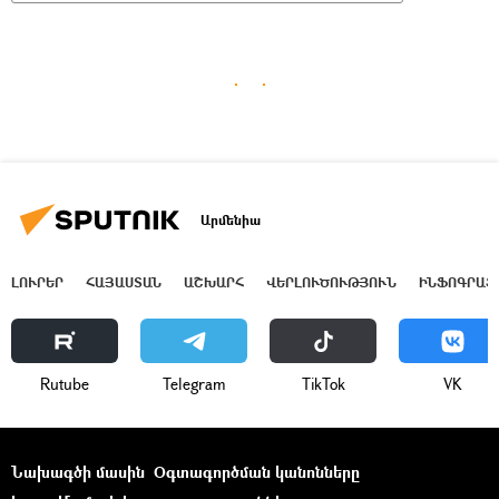
Արմենիա
ԼՈՒՐԵՐ
ՀԱՅԱՍՏԱՆ
ԱՇԽԱՐՀ
ՎԵՐԼՈՒԾՈՒԹՅՈՒՆ
ԻՆՖՈԳՐԱՖ
Rutube
Telegram
ТikТоk
VK
Նախագծի մասին
Օգտագործման կանոնները