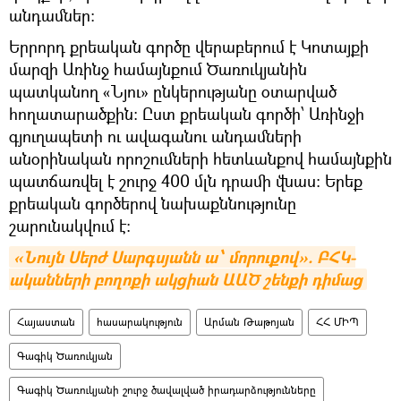
անդամներ:
Երրորդ քրեական գործը վերաբերում է Կոտայքի
մարզի Առինջ համայնքում Ծառուկյանին
պատկանող «Նյու» ընկերությանը օտարված
հողատարածքին: Ըստ քրեական գործի՝ Առինջի
գյուղապետի ու ավագանու անդամների
անօրինական որոշումների հետևանքով համայնքին
պատճառվել է շուրջ 400 մլն դրամի վնաս: Երեք
քրեական գործերով նախաքննությունը
շարունակվում է:
«Նույն Սերժ Սարգսյանն ա՝ մորուքով». ԲՀԿ-
ականների բողոքի ակցիան ԱԱԾ շենքի դիմաց
Հայաստան
հասարակություն
Արման Թաթոյան
ՀՀ ՄԻՊ
Գագիկ Ծառուկյան
Գագիկ Ծառուկյանի շուրջ ծավալված իրադարձությունները