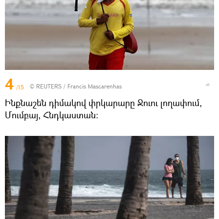
4
©
REUTERS
/ Francis Mascarenhas
/15
Ինքնաշեն դիմակով փրկարարը Ջուու լողափում,
Մումբայ, Հնդկաստան։