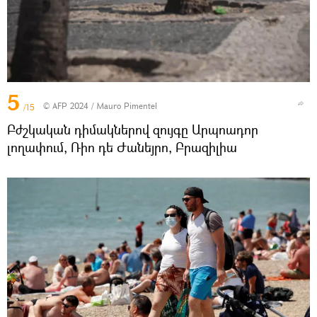
5
© AFP 2024 / Mauro Pimentel
/15
Բժշկական դիմակներով զույգը Արպոադոր
լողափում, Ռիո դե Ժանեյրո, Բրազիլիա