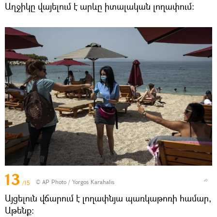
Աղջիկը վայելում է արևը իտալական լողափում։
13
© AP Photo / Yorgos Karahalis
/15
Այցելուն վճարում է լողափնյա պառկաթոռի համար,
Աթենք։