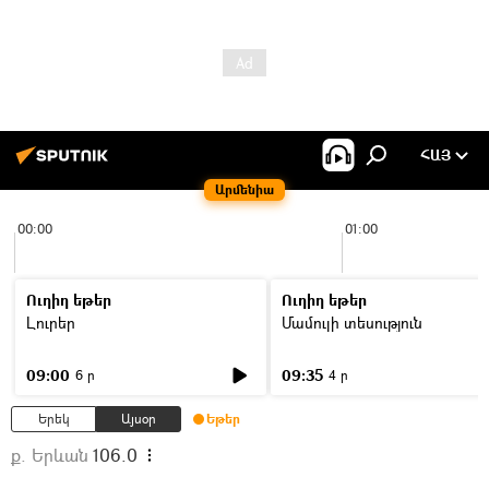
ՀԱՅ
Արմենիա
00:00
01:00
Ուղիղ եթեր
Ուղիղ եթեր
Լուրեր
Մամուլի տեսություն
09:00
09:35
6 ր
4 ր
Երեկ
Այսօր
Եթեր
ք. Երևան
106.0