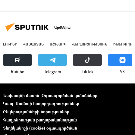
Արմենիա
ԼՈՒՐԵՐ
ՀԱՅԱՍՏԱՆ
ԱՇԽԱՐՀ
ՎԵՐԼՈՒԾՈՒԹՅՈՒՆ
ԻՆՖՈԳՐԱՖ
Rutube
Telegram
ТikТоk
VK
Նախագծի մասին
Օգտագործման կանոնները
Կապ
Մամուլի հաղորդագրություններ
Ընկերությունների նորություններ
Գաղտնիության քաղաքականություն
Տեղեկանիշի (cookie) օգտագործման