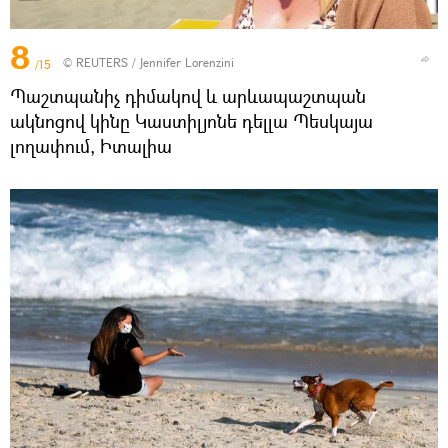
8
©
REUTERS
/ Jennifer Lorenzini
/15
Պաշտպանիչ դիմակով և արևապաշտպան
ակնոցով կինը Կաստիլյոնե դելլա Պեսկայա
լողափում, Իտալիա