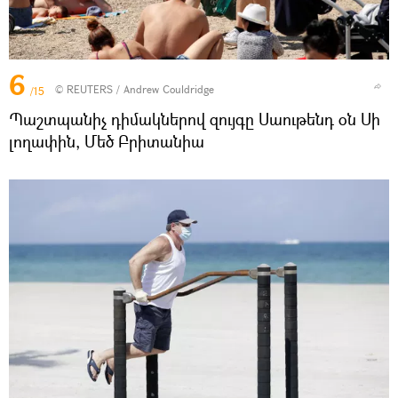
6
©
REUTERS
/ Andrew Couldridge
/15
Պաշտպանիչ դիմակներով զույգը Սաութենդ օն Սի
լողափին, Մեծ Բրիտանիա