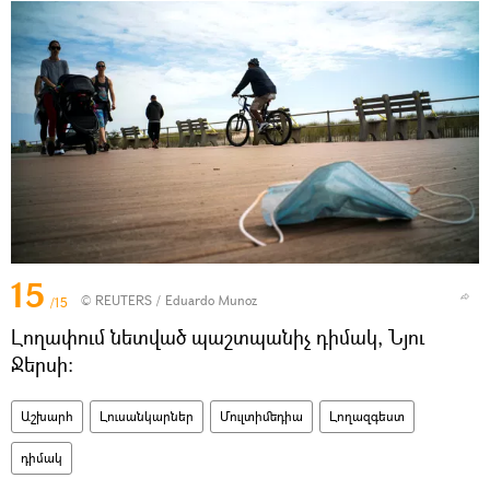
15
©
REUTERS
/ Eduardo Munoz
/15
Լողափում նետված պաշտպանիչ դիմակ, Նյու
Ջերսի։
Աշխարհ
Լուսանկարներ
Մուլտիմեդիա
Լողազգեստ
դիմակ