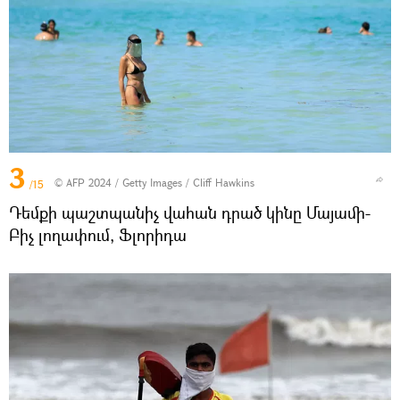
3
© AFP 2024 / Getty Images / Cliff Hawkins
/15
Դեմքի պաշտպանիչ վահան դրած կինը Մայամի-
Բիչ լողափում, Ֆլորիդա