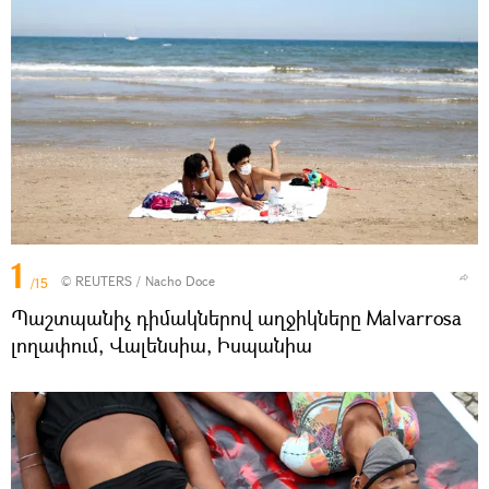
1
©
REUTERS
/ Nacho Doce
/15
Պաշտպանիչ դիմակներով աղջիկները Malvarrosa
լողափում, Վալենսիա, Իսպանիա