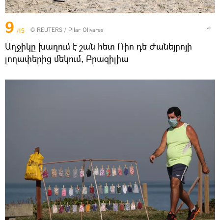
9
©
REUTERS
/ Pilar Olivares
/15
Աղջիկը խաղում է շան հետ Ռիո դե Ժանեյրոյի
լողափերից մեկում, Բրազիլիա