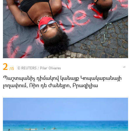
2
©
REUTERS
/ Pilar Olivares
/15
Պաշտպանիչ դիմակով կանայք Կոպակաբանայի
լողափում, Ռիո դե Ժանեյրո, Բրազիլիա