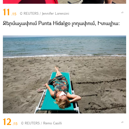
11
©
REUTERS
/ Jennifer Lorenzini
/15
Ջերմաչափում Punta Hidalgo լողափում, Իտալիա։
12
©
REUTERS
/ Remo Casilli
/15