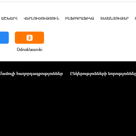
ԱՇԽԱՐՀ
ՎԵՐԼՈՒԾՈՒԹՅՈՒՆ
ԻՆՖՈԳՐԱՖԻԿԱ
ՏԵՍԱՆՅՈՒԹԵՐ
Odnoklassniki
Մամուլի հաղորդագրություններ
Ընկերությունների նորություննե