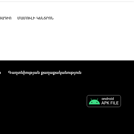
ՌԱԴԻՈ
ՄԱՄՈՒԼԻ ԿԵՆՏՐՈՆ
ր
Գաղտնիության քաղաքականություն