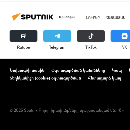
Արմենիա
ԼՈՒՐԵՐ
ՀԱՅԱՍՏԱՆ
Rutube
Telegram
ТikТоk
VK
Նախագծի մասին
Օգտագործման կանոնները
Կապ
Տեղեկանիշի (cookie) օգտագործման
Հետադարձ կապ
© 2026 Sputnik Բոլոր իրավունքները պաշտպանված են. 18+