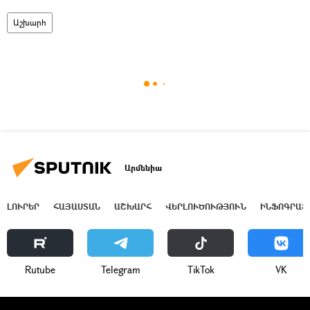
Աշխարհ
Արմենիա
ԼՈՒՐԵՐ
ՀԱՅԱՍՏԱՆ
ԱՇԽԱՐՀ
ՎԵՐԼՈՒԾՈՒԹՅՈՒՆ
ԻՆՖՈԳՐԱՖ
Rutube
Telegram
ТikТоk
VK