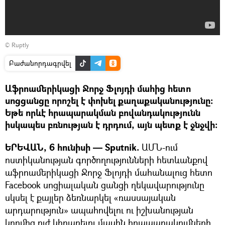
©
Ruptly
Բաժանորդագրվել
Աֆրոամերիկացի Ջորջ Ֆլոյդի մահից հետո
սոցցանցը որոշել է փոխել քաղաքականությունը։
Եթե որևէ հրապարակման բովանդակությունն
իսկապես բռնության է դրդում, այն պետք է ջնջվի։
ԵՐԵՎԱՆ, 6 հունիսի — Sputnik.
ԱՄՆ-ում
ոստիկանության գործողությունների հետևանքով
աֆրոամերիկացի Ջորջ Ֆլոյդի մահանալուց հետո
Facebook սոցիալական ցանցի ղեկավարությունը
սկսել է քայլեր ձեռնարկել «ռասսայական
արդարություն» ապահովելու ու իշխանության
կողմից ուժ կիրառելու մասին հրապարակումների