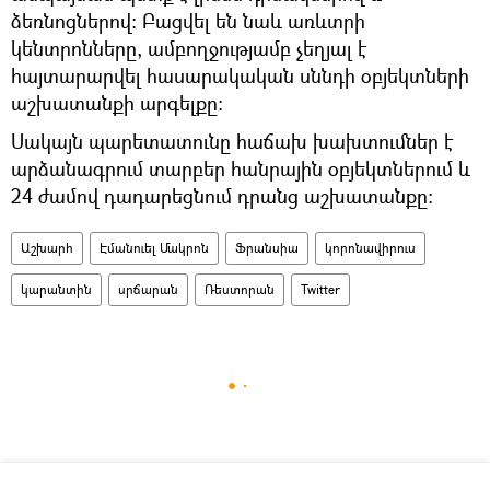
ձեռնոցներով։ Բացվել են նաև առևտրի
կենտրոնները, ամբողջությամբ չեղյալ է
հայտարարվել հասարակական սննդի օբյեկտների
աշխատանքի արգելքը։
Սակայն պարետատունը հաճախ խախտումներ է
արձանագրում տարբեր հանրային օբյեկտներում և
24 ժամով դադարեցնում դրանց աշխատանքը։
Աշխարհ
Էմանուել Մակրոն
Ֆրանսիա
կորոնավիրուս
կարանտին
սրճարան
Ռեստորան
Twitter