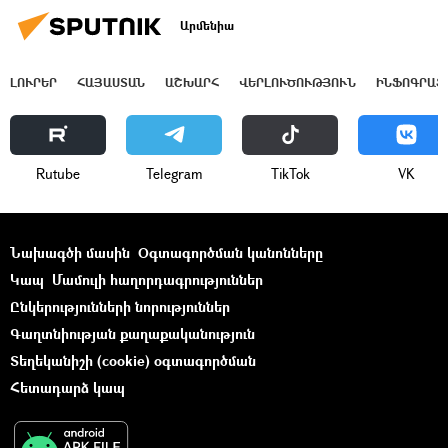
Արմենիա
ԼՈՒՐԵՐ
ՀԱՅԱՍՏԱՆ
ԱՇԽԱՐՀ
ՎԵՐԼՈՒԾՈՒԹՅՈՒՆ
ԻՆՖՈԳՐԱՖ
Rutube
Telegram
ТikТоk
VK
Նախագծի մասին
Օգտագործման կանոնները
Կապ
Մամուլի հաղորդագրություններ
Ընկերությունների նորություններ
Գաղտնիության քաղաքականություն
Տեղեկանիշի (cookie) օգտագործման
Հետադարձ կապ