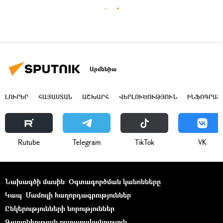
Արմենիա
ԼՈՒՐԵՐ
ՀԱՅԱՍՏԱՆ
ԱՇԽԱՐՀ
ՎԵՐԼՈՒԾՈՒԹՅՈՒՆ
ԻՆՖՈԳՐԱՖ
Rutube
Telegram
ТikТоk
VK
Նախագծի մասին
Օգտագործման կանոնները
Կապ
Մամուլի հաղորդագրություններ
Ընկերությունների նորություններ
Գաղտնիության քաղաքականություն