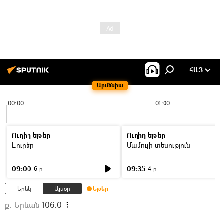
ՀԱՅ
Արմենիա
00:00
01:00
Ուղիղ եթեր
Ուղիղ եթեր
Լուրեր
Մամուլի տեսություն
09:00
09:35
6 ր
4 ր
Երեկ
Այսօր
Եթեր
ք. Երևան
106.0