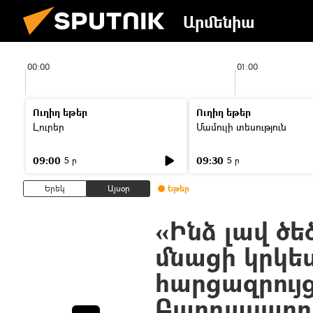
Արմենիա
00:00
01:00
Ուղիղ եթեր
Ուղիղ եթեր
Լուրեր
Մամուլի տեսություն
09:00
09:30
5 ր
5 ր
Երեկ
Այսօր
Եթեր
«Ինձ լավ ծեծ
մնացի կրկե
հարցազրույ
Բաղդասարո