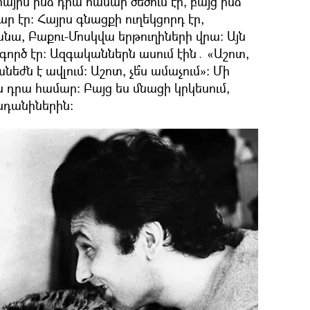
հայրս ինձ դրա համար ծեծում էր, բայց ինձ
ր էր։ Հայրս գնացքի ուղեկցորդ էր,
նա, Բաքու-Մոսկվա երթուղիների վրա։ Այն
ործ էր։ Ազգականներն ասում էին․ «Աշոտ,
նեժն է ավլում։ Աշոտ, չե՞ս ամաչում»։ Մի
ին դրա համար։ Բայց ես մնացի կրկեսում,
ենդանիներին։