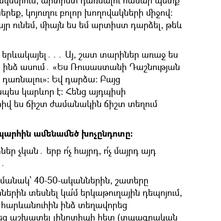
ակներում, արտիստ դառնալու համար պետք
ներեք, կոյուղու բոլոր խողովակների միջով։
ղբայր ունեմ, միայն ես եմ արտիստ դարձել, թեև
, երևակայել․․․ Այ, շատ տարիներ առաջ ես
քս ինձ ասում․ «Ես Ռուսաստանի Դաշնության
դառնալու»։ Եվ դարձա։ Բայց
պես կարևոր է։ Հենց այդպիսի
իվ ես ճիշտ ժամանակին ճիշտ տեղում
ապարհին ամենամեծ խոչընդոտը։
 չկան․ երբ ո՛չ հայրդ, ո՛չ մայրդ այդ
․․
ժամանակ՝ 40-50-ականներին, շատերը
ներին տեսնել կա՛մ երկաթուղային դեպոյում,
յ հարևանուհին ինձ տեղավորեց
եց աշխատել լինոտիպի հետ (տպագրական