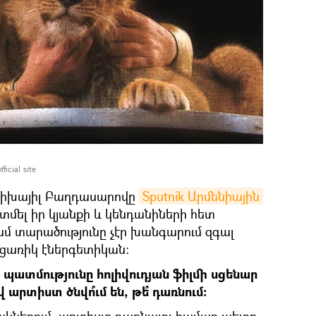
icial site
 Միխայիլ Բաղդասարովը
Sputnik Արմենիային
տմել իր կյանքի և կենդանիների հետ
 տարածությունը չէր խանգարում զգալ
ցառիկ էներգետիկան։
 պատմությունը հոլիվուդյան ֆիլմի սցենար
վ արտիստ ծնվո՞ւմ են, թե՞ դառնում։