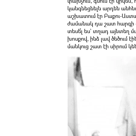
փախչում, գնում էի կրկես, 
կանգնեցնելն արդեն անհնա
աշխատում էր Բաքու-Աստա
ժամանակ դա շատ հարգի գ
տեսե՞լ ես` տղադ այնտեղ մա
խոսքով, ինձ լավ ծեծում է
մանկուց շատ էի սիրում կ