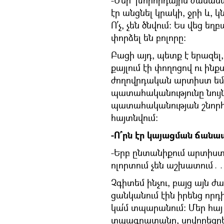
-Մեր՝ խորհրդային ժաման
էր անցնել կրակի, ջրի և, կ
Ո՛չ, չեն ծնվում։ Ես վեց ե
փորձել են բոլորը։
Բացի այդ, պետք է երազել
քայլում էի փողոցով ու ին
ժողովրդական արտիստ եմ 
պատահականությունը նույն
պատահականության շնորհ
հայտնվում։
-Ո՞րն էր կայացման ճան
-Երբ ընտանիքում արտիստներ
ոլորտում չեն աշխատում․
Չգիտեմ ինչու, բայց այն 
ցանկանում էին իրենց որդի
կա՛մ տպարանում։ Մեր հա
տպագրատանը, սովորեցր