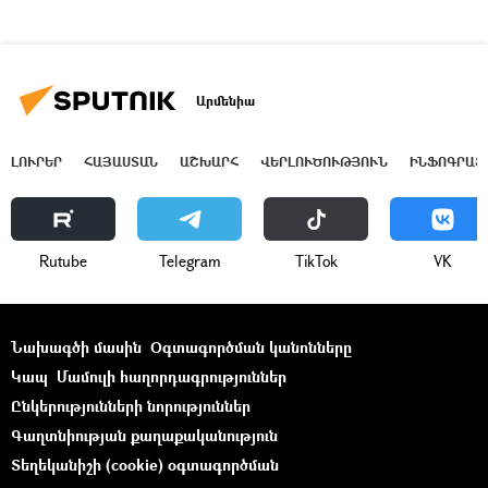
Արմենիա
ԼՈՒՐԵՐ
ՀԱՅԱՍՏԱՆ
ԱՇԽԱՐՀ
ՎԵՐԼՈՒԾՈՒԹՅՈՒՆ
ԻՆՖՈԳՐԱՖ
Rutube
Telegram
ТikТоk
VK
Նախագծի մասին
Օգտագործման կանոնները
Կապ
Մամուլի հաղորդագրություններ
Ընկերությունների նորություններ
Գաղտնիության քաղաքականություն
Տեղեկանիշի (cookie) օգտագործման