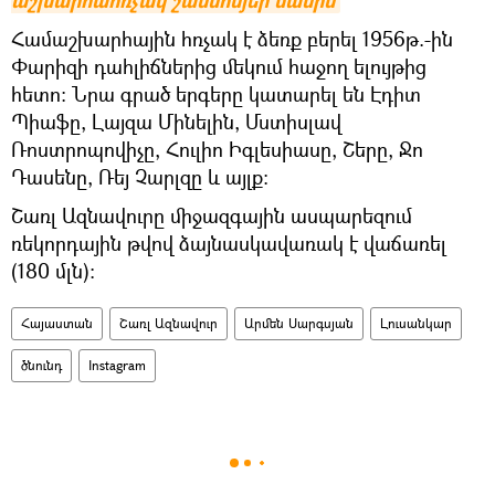
աշխարհահռչակ շանսոնյեի մասին
Համաշխարհային հռչակ է ձեռք բերել 1956թ.-ին
Փարիզի դահլիճներից մեկում հաջող ելույթից
հետո։ Նրա գրած երգերը կատարել են Էդիտ
Պիաֆը, Լայզա Մինելին, Մստիսլավ
Ռոստրոպովիչը, Հուլիո Իգլեսիասը, Շերը, Ջո
Դասենը, Ռեյ Չարլզը և այլք։
Շառլ Ազնավուրը միջազգային ասպարեզում
ռեկորդային թվով ձայնասկավառակ է վաճառել
(180 մլն)։
Հայաստան
Շառլ Ազնավուր
Արմեն Սարգսյան
Լուսանկար
ծնունդ
Instagram