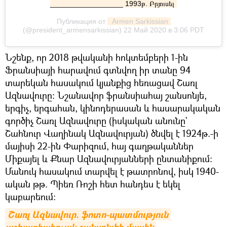
__________________ 1993թ. Բրյուսել
Публикация от
 Armen Sarkissian
(@president_armensarkissian)
22 Май 2020 в 3:06 PDT
Նշենք, որ 2018 թվականի հոկտեմբերի 1-ին
Ֆրանսիայի հարավում գտնվող իր տանը 94
տարեկան հասակում կյանքից հեռացավ Շառլ
Ազնավուրը։ Նշանավոր ֆրանսիահայ շանսոնյե,
երգիչ, երգահան, կինոդերասան և հասարակական
գործիչ Շառլ Ազնավուրը (իսկական անունը`
Շահնուր Վաղինակ Ազնավուրյան) ծնվել է 1924թ.-ի
մայիսի 22-ին Փարիզում, հայ գաղթականներ
Միքայել և Քնար Ազնավուրյանների ընտանիքում:
Մանուկ հասակում տարվել է թատրոնով, իսկ 1940-
ական թթ. Պիեռ Ռոշի հետ հանդես է եկել
կաբարեում։
Շառլ Ազնավուր. ֆոտո-պատմություն 