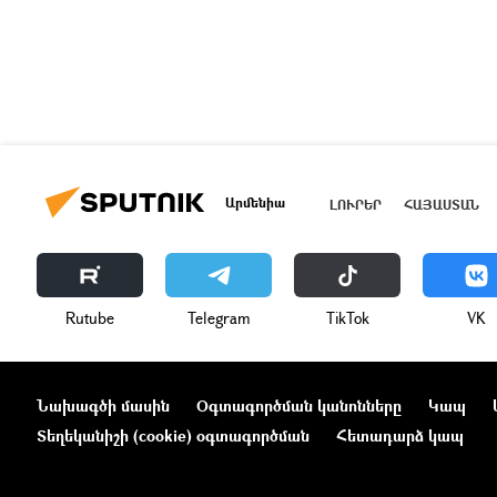
Արմենիա
ԼՈՒՐԵՐ
ՀԱՅԱՍՏԱՆ
Rutube
Telegram
ТikТоk
VK
Նախագծի մասին
Օգտագործման կանոնները
Կապ
Տեղեկանիշի (cookie) օգտագործման
Հետադարձ կապ