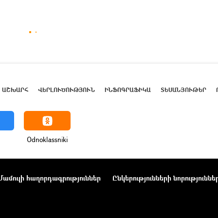
ԱՇԽԱՐՀ
ՎԵՐԼՈՒԾՈՒԹՅՈՒՆ
ԻՆՖՈԳՐԱՖԻԿԱ
ՏԵՍԱՆՅՈՒԹԵՐ
Odnoklassniki
Մամուլի հաղորդագրություններ
Ընկերությունների նորություննե