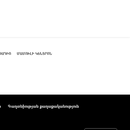
ՌԱԴԻՈ
ՄԱՄՈՒԼԻ ԿԵՆՏՐՈՆ
ր
Գաղտնիության քաղաքականություն