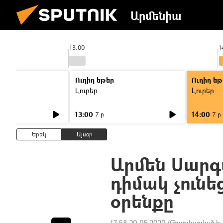
Արմենիա
13:00
1
Ուղիղ եթեր
Ուղիղ եթ
Լուրեր
Լուրեր
13:00
14:00
7 ր
7 ր
Երեկ
Այսօր
Արմեն Սարգ
դիմակ չունե
օրենքը
17:58 20.05.2020
(Թարմացված է: