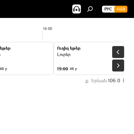
РУС
ՀԱՅ
16:00
 եթեր
Ուղիղ եթեր
ր
Լուրեր
19:00
46 ր
46 ր
ք. Երևան
106.0