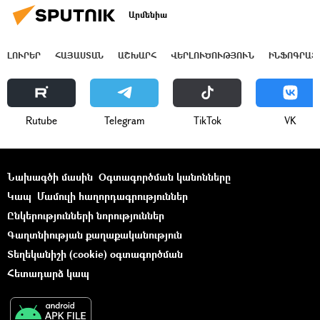
Արմենիա
ԼՈՒՐԵՐ
ՀԱՅԱՍՏԱՆ
ԱՇԽԱՐՀ
ՎԵՐԼՈՒԾՈՒԹՅՈՒՆ
ԻՆՖՈԳՐԱՖ
Rutube
Telegram
ТikТоk
VK
Նախագծի մասին
Օգտագործման կանոնները
Կապ
Մամուլի հաղորդագրություններ
Ընկերությունների նորություններ
Գաղտնիության քաղաքականություն
Տեղեկանիշի (cookie) օգտագործման
Հետադարձ կապ