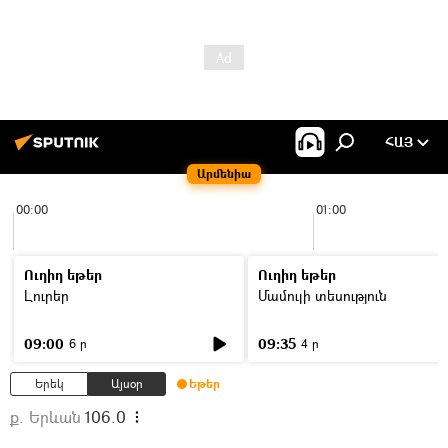
ՀԱՅ
Արմենիա
00:00
01:00
Ուղիղ եթեր
Ուղիղ եթեր
Լուրեր
Մամուլի տեսություն
09:00
09:35
6 ր
4 ր
Երեկ
Այսօր
Եթեր
ք. Երևան
106.0