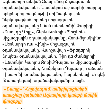
Ազնավուրի անվան Զվարթնոց միջազգային
օդանավակայան»։ Նամակում աշխարհի տարբեր
երկրներից բազմաթիվ օրինակներ էին
ներկայացված, որտեղ միջազգային
օդանավակայանը նման անուն ունի՝ Փարիզի
«Շառլ դը Գոլը», Շերեմետևոյի «Պուշկին»
միջազգային օդանավակայանը, Հռոմ-Ֆյումիչինո
«Լեոնարդո դա Վինչի» միջազգային
օդանավակայանը, Վարշավայի «Ֆրեդերիկ
Շոպեն» օդանավակայանը, Ռիո դե Ժանեյրոյի
«Անտոնիո Կառլոս Ջոբիմ/Գալեաո» միջազգային
օդանավակայանը, Հումբերտո Դելգադոյի անվան
Լիսաբոնի օդանավակայանը, Բարսելոնայի Ժոզեֆ
Թարադելլասի օդանավակայանը և այլն։
«Շառլը»՝ Հոլիվուդում. ամերիկացիներն 
առաջինը կտեսնեն Ազնավուրի կյանքի մասին 
մյուզիքլը