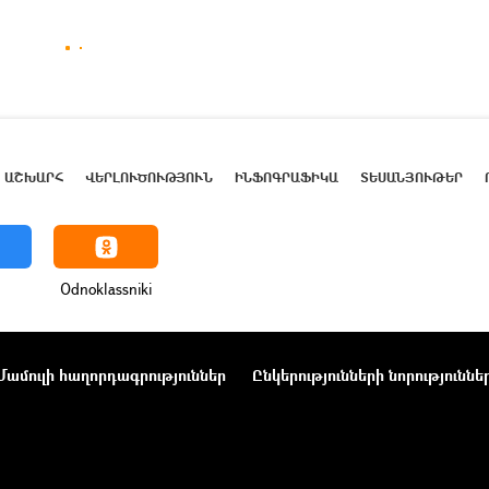
ԱՇԽԱՐՀ
ՎԵՐԼՈՒԾՈՒԹՅՈՒՆ
ԻՆՖՈԳՐԱՖԻԿԱ
ՏԵՍԱՆՅՈՒԹԵՐ
Odnoklassniki
Մամուլի հաղորդագրություններ
Ընկերությունների նորություննե