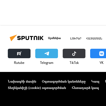
Արմենիա
ԼՈՒՐԵՐ
ՀԱՅԱՍՏԱՆ
Rutube
Telegram
ТikТоk
VK
Նախագծի մասին
Օգտագործման կանոնները
Կապ
Տեղեկանիշի (cookie) օգտագործման
Հետադարձ կապ