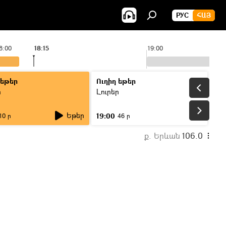
РУС
ՀԱՅ
8:00
18:15
19:00
 եթեր
Ուղիղ եթեր
ր
Լուրեր
Եթեր
19:00
10 ր
46 ր
ք. Երևան
106.0