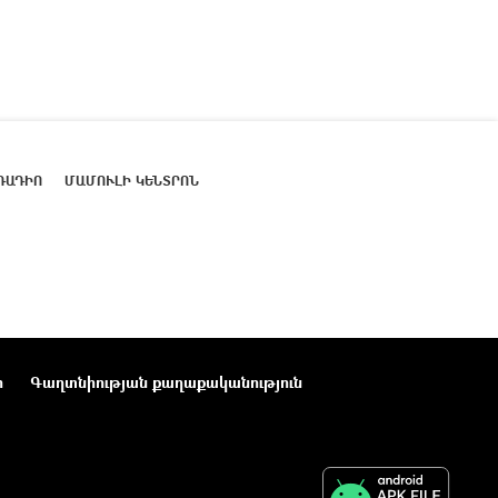
ՌԱԴԻՈ
ՄԱՄՈՒԼԻ ԿԵՆՏՐՈՆ
ր
Գաղտնիության քաղաքականություն