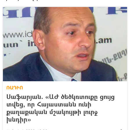
ՌԱԴԻՈ
Սաֆարյան. «ԱԺ ծեծկռտուքը ցույց
տվեց, որ Հայաստանն ունի
քաղաքական մշակույթի լուրջ
խնդիր»