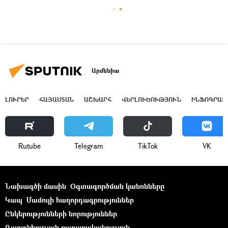
Արմենիա
ԼՈՒՐԵՐ
ՀԱՅԱՍՏԱՆ
ԱՇԽԱՐՀ
ՎԵՐԼՈՒԾՈՒԹՅՈՒՆ
ԻՆՖՈԳՐԱՖ
Rutube
Telegram
ТikТоk
VK
Նախագծի մասին
Օգտագործման կանոնները
Կապ
Մամուլի հաղորդագրություններ
Ընկերությունների նորություններ
Գաղտնիության քաղաքականություն