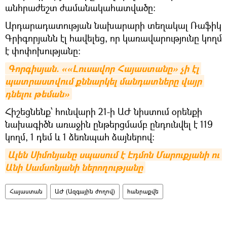
անհրաժեշտ ժամանակահատվածը։
Արդարադատության նախարարի տեղակալ Ռաֆիկ
Գրիգորյանն էլ հավելեց, որ կառավարությունը կողմ
է փոփոխությանը:
Գորգիսյան. ««Լուսավոր Հայաստանը» չի էլ 
պատրաստվում քննարկել մանդատները վայր 
դնելու թեման»
Հիշեցնենք՝ հունվարի 21-ի ԱԺ նիստում օրենքի
նախագիծն առաջին ընթերցմամբ ընդունվել է 119
կողմ, 1 դեմ և 1 ձեռնպահ ձայներով:
Ալեն Սիմոնյանը սպասում է Էդմոն Մարուքյանի ու 
Անի Սամսոնյանի ներողությանը
Հայաստան
ԱԺ (Ազգային ժողով)
հանրաքվե