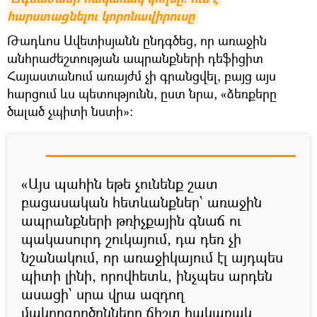
հարստացնելու կորոնավիրուսը
Թադևոս Ավետիսյանն ընդգծեց, որ առաջին
անհրաժեշտության ապրանքների դեֆիցիտ
Հայաստանում առայժմ չի գրանցվել, բայց այս
հարցում ևս պետությունն, ըստ նրա, «ձեռքերը
ծալած չպիտի նստի»:
«Այս պահին եթե չունենք շատ
բացասական հետևանքներ՝ առաջին
ապրանքների թռիչքային գնաճ ու
պակասուրդ շուկայում, դա դեռ չի
նշանակում, որ առաջիկայում էլ այդպես
պիտի լինի, որովհետև, ինչպես արդեն
ասացի՝ սրա վրա ազդող
մակրոգործոնները ճիշտ հակառակ