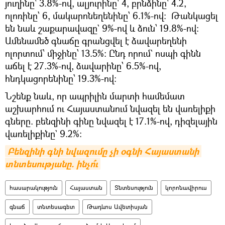
յուղինը՝ 3.8%-ով, ալյուրինը՝ 4, բրնձինը՝ 4.2,
ոլոռինը՝ 6, մակարոնեղենինը՝ 6.1%-ով։ Թանկացել
են նաև շաքարավազը` 9%-ով և ձուն՝ 19.8%-ով:
Ամենամեծ գնաճը գրանցվել է ձավարեղենի
ոլորտում՝ միջինը՝ 13.5%: Ընդ որում` ոսպի գինն
աճել է 27.3%-ով, ձավարինը՝ 6.5%-ով,
հնդկացորենինը՝ 19.3%-ով:
Նշենք նաև, որ ապրիլին մարտի համեմատ
աշխարհում ու Հայաստանում նվազել են վառելիքի
գները. բենզինի գինը նվազել է 17.1%-ով, դիզելային
վառելիքինը` 9.2%:
Բենզինի գնի նվազումը չի օգնի Հայաստանի 
տնտեսությանը. ինչո՞ւ
հասարակություն
Հայաստան
Տնտեսություն
կորոնավիրուս
գնաճ
տնտեսագետ
Թադևոս Ավետիսյան