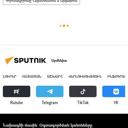
Կորոնավիրուսը Հայաստանում և Արցախում
Արմենիա
ԼՈՒՐԵՐ
ՀԱՅԱՍՏԱՆ
ԱՇԽԱՐՀ
ՎԵՐԼՈՒԾՈՒԹՅՈՒՆ
ԻՆՖՈԳՐԱՖ
Rutube
Telegram
ТikТоk
VK
Նախագծի մասին
Օգտագործման կանոնները