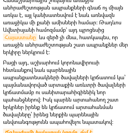
Համաշխարհային շուկայում առաջին
անհրաժեշտության ապրանքների գնաճ ոչ միայն
առկա է, այլ կանխատեսվում է նաև առնվազն
առաջիկա մի քանի ամիսների համար: Թադևոս
Ավետիսյանի համոզմամբ` այդ պրոցեսից
Հայաստանը
ևս զերծ չի մնա, հատկապես, որ
առաջին անհրաժեշտության շատ ապրանքներ մեր
երկիրը ներկրում է:
Բացի այդ, աշխարհում կորոնավիրուսի
հետևանքով նաև պարենային
ապրանքատեսակների ծավալների կրճատում կա՝
պայմանավորված արտաքին առևտրի ծավալների
կրճատմամբ ու սանիտարահիգիենիկ նոր
պահանջներով: Իսկ պարեն արտահանող շատ
երկրներ իրենք են կրճատում արտահանման
ծավալները՝ իրենց ներքին պարենային
անվտանգությունն ապահովելու նպատակով:
Ճգնաժամի հակառակ կողմը. ո՞ւմ է 