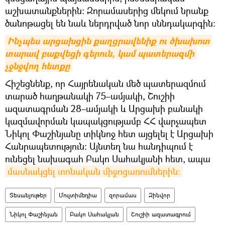
աշխատանքներին։ Զորամասերից մեկում նրանք
ծանոթացել են նաև ներդրված նոր սննդակարգին։
Ինչպես արցախցին քաղցրավենիք ու ծխախոտ 
տարավ բաքվեցի գերուն, կամ պատերազմի 
չջնջվող հետքը
Հիշեցնենք, որ Հայրենական մեծ պատերազմում
տարած հաղթանակի 75–ամյակի, Շուշիի
ազատագրման 28–ամյակի և Արցախի բանակի
կազմավորման կապակցությամբ ՀՀ վարչապետ
Նիկոլ Փաշինյանը տիկնոջ հետ այցելել է Արցախի
Հանրապետություն։ Այնտեղ նա հանդիպում է
ունեցել նախագահ Բակո Սահակյանի հետ, ապա
մասնակցել տոնական միջոցառումներին։
Տեսանյութեր
Մուլտիմեդիա
զորամաս
Զինվոր
Նիկոլ Փաշինյան
Բակո Սահակյան
Շուշիի ազատագրում