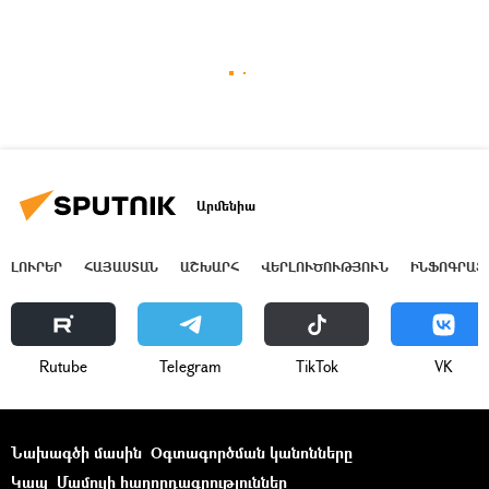
Արմենիա
ԼՈՒՐԵՐ
ՀԱՅԱՍՏԱՆ
ԱՇԽԱՐՀ
ՎԵՐԼՈՒԾՈՒԹՅՈՒՆ
ԻՆՖՈԳՐԱՖ
Rutube
Telegram
ТikТоk
VK
Նախագծի մասին
Օգտագործման կանոնները
Կապ
Մամուլի հաղորդագրություններ