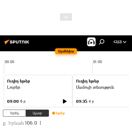
ՀԱՅ
Արմենիա
00:00
01:00
Ուղիղ եթեր
Ուղիղ եթեր
Լուրեր
Մամուլի տեսություն
09:00
09:35
6 ր
4 ր
Երեկ
Այսօր
Եթեր
ք. Երևան
106.0