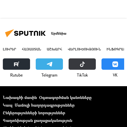
Արմենիա
ԼՈՒՐԵՐ
ՀԱՅԱՍՏԱՆ
ԱՇԽԱՐՀ
ՎԵՐԼՈՒԾՈՒԹՅՈՒՆ
ԻՆՖՈԳՐԱՖ
Rutube
Telegram
ТikТоk
VK
Նախագծի մասին
Օգտագործման կանոնները
Կապ
Մամուլի հաղորդագրություններ
Ընկերությունների նորություններ
Գաղտնիության քաղաքականություն