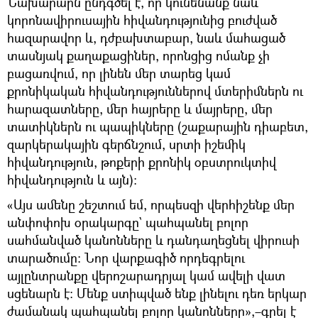
Նախարարն ընդգծել է, որ կունենանք նաև
կորոնավիրուսային հիվանդությունից բուժված
հազարավոր և, դժբախտաբար, նաև մահացած
տասնյակ քաղաքացիներ, որոնցից ոմանք չի
բացառվում, որ լինեն մեր տարեց կամ
քրոնիկական հիվանդություններով մտերիմներն ու
հարազատները, մեր հայրերը և մայրերը, մեր
տատիկներն ու պապիկները (շաքարային դիաբետ,
զարկերակային գերճնշում, սրտի իշեմիկ
հիվանդություն, թոքերի քրոնիկ օբստրուկտիվ
հիվանդություն և այն):
«Այս ամենը շեշտում եմ, որպեսզի վերհիշենք մեր
անփոփոխ օրակարգը` պահպանել բոլոր
սահմանված կանոնները և դանդաղեցնել վիրուսի
տարածումը: Նոր վարքագիծ որդեգրելու
այլընտրանքը վերոշարադրյալ կամ ավելի վատ
սցենարն է: Մենք ստիպված ենք լինելու դեռ երկար
ժամանակ պահպանել բոլոր կանոնները»,–գրել է