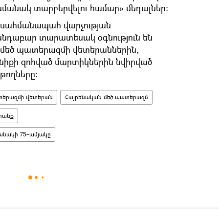
անակ տարբերվելու համար» մեդալներ։
 սահմանապահ վարչության
նդաբար տարատեսակ օգնություն են
 մեծ պատերազմի վետերաններին,
նիքի զոհված մարտիկներին նվիրված
ոթողները։
տերազմի վետերան
Հայրենական մեծ պատերազմ
րանք
անակի 75–ամյակը