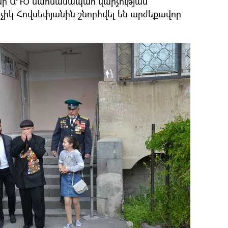
ի ԱԴԾ սահմանապահ վարչության
իկ Հովսեփյանին շնորհվել են արժեքավոր