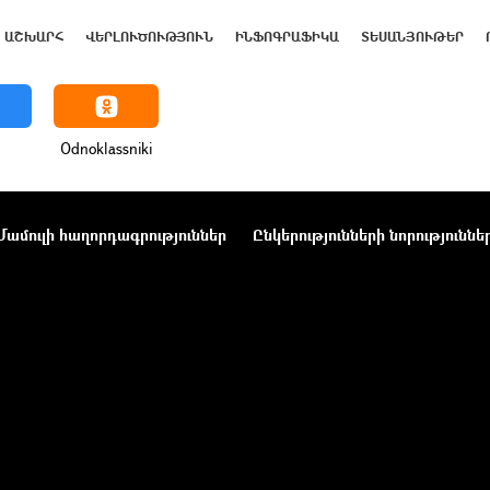
ԱՇԽԱՐՀ
ՎԵՐԼՈՒԾՈՒԹՅՈՒՆ
ԻՆՖՈԳՐԱՖԻԿԱ
ՏԵՍԱՆՅՈՒԹԵՐ
Odnoklassniki
Մամուլի հաղորդագրություններ
Ընկերությունների նորություննե