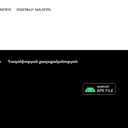
ՌԱԴԻՈ
ՄԱՄՈՒԼԻ ԿԵՆՏՐՈՆ
ր
Գաղտնիության քաղաքականություն