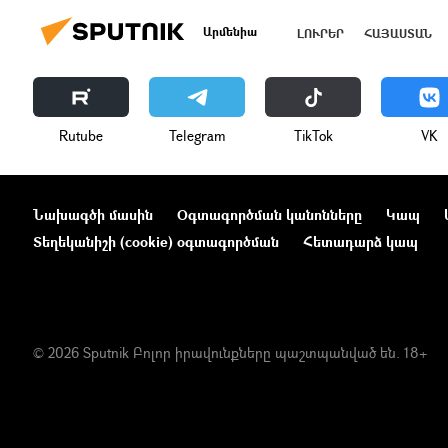
Արմենիա
ԼՈՒՐԵՐ
ՀԱՅԱՍՏԱՆ
Rutube
Telegram
ТikТоk
VK
Նախագծի մասին
Օգտագործման կանոնները
Կապ
Տեղեկանիշի (cookie) օգտագործման
Հետադարձ կապ
© 2026 Sputnik Բոլոր իրավունքները պաշտպանված են. 18+