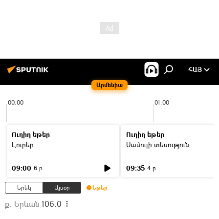
ՀԱՅ
Արմենիա
00:00
01:00
Ուղիղ եթեր
Ուղիղ եթեր
Լուրեր
Մամուլի տեսություն
09:00
09:35
6 ր
4 ր
Երեկ
Այսօր
Եթեր
ք. Երևան
106.0