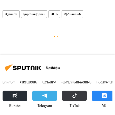
Աշխարհ
կորոնավիրուս
ԱՄՆ
Չինաստան
Արմենիա
ԼՈՒՐԵՐ
ՀԱՅԱՍՏԱՆ
ԱՇԽԱՐՀ
ՎԵՐԼՈՒԾՈՒԹՅՈՒՆ
ԻՆՖՈԳՐԱՖ
Rutube
Telegram
ТikТоk
VK