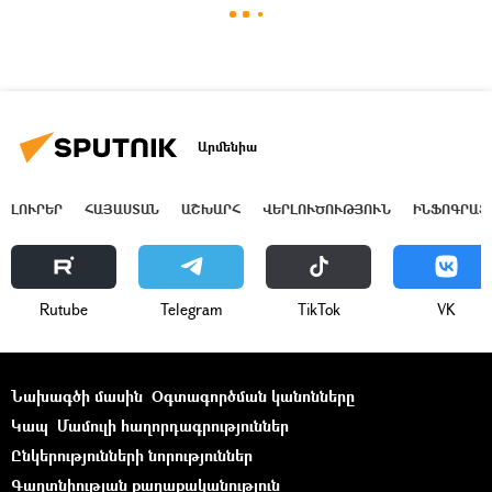
Արմենիա
ԼՈՒՐԵՐ
ՀԱՅԱՍՏԱՆ
ԱՇԽԱՐՀ
ՎԵՐԼՈՒԾՈՒԹՅՈՒՆ
ԻՆՖՈԳՐԱՖ
Rutube
Telegram
ТikТоk
VK
Նախագծի մասին
Օգտագործման կանոնները
Կապ
Մամուլի հաղորդագրություններ
Ընկերությունների նորություններ
Գաղտնիության քաղաքականություն