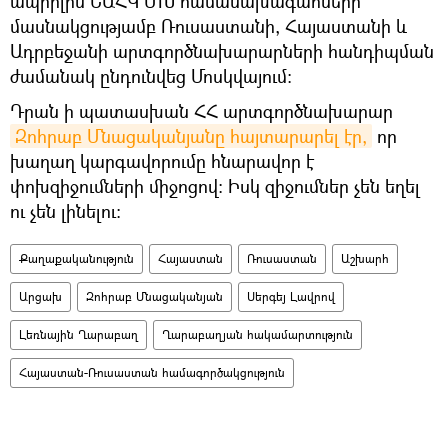
ապրիլին ԵԱՀԿ ՄԽ համանախագահների
մասնակցությամբ Ռուսաստանի, Հայաստանի և
Ադրբեջանի արտգործնախարարների հանդիպման
ժամանակ ընդունվեց Մոսկվայում։
Դրան ի պատասխան ՀՀ արտգործնախարար
Զոհրաբ Մնացականյանը հայտարարել էր,
որ
խաղաղ կարգավորումը հնարավոր է
փոխզիջումների միջոցով։ Իսկ զիջումներ չեն եղել
ու չեն լինելու։
Քաղաքականություն
Հայաստան
Ռուսաստան
Աշխարհ
Արցախ
Զոհրաբ Մնացականյան
Սերգեյ Լավրով
Լեռնային Ղարաբաղ
Ղարաբաղյան հակամարտություն
Հայաստան-Ռուսաստան համագործակցություն