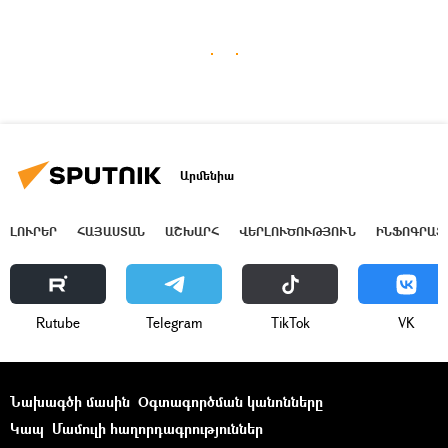
Արմենիա
ԼՈՒՐԵՐ
ՀԱՅԱՍՏԱՆ
ԱՇԽԱՐՀ
ՎԵՐԼՈՒԾՈՒԹՅՈՒՆ
ԻՆՖՈԳՐԱՖ
Rutube
Telegram
ТikТоk
VK
Նախագծի մասին
Օգտագործման կանոնները
Կապ
Մամուլի հաղորդագրություններ