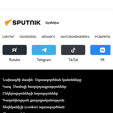
Արմենիա
ԼՈՒՐԵՐ
ՀԱՅԱՍՏԱՆ
ԱՇԽԱՐՀ
ՎԵՐԼՈՒԾՈՒԹՅՈՒՆ
ԻՆՖՈԳՐԱՖ
Rutube
Telegram
ТikТоk
VK
Նախագծի մասին
Օգտագործման կանոնները
Կապ
Մամուլի հաղորդագրություններ
Ընկերությունների նորություններ
Գաղտնիության քաղաքականություն
Տեղեկանիշի (cookie) օգտագործման