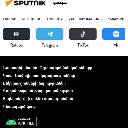
Արմենիա
ԼՈՒՐԵՐ
ՀԱՅԱՍՏԱՆ
ԱՇԽԱՐՀ
ՎԵՐԼՈՒԾՈՒԹՅՈՒՆ
ԻՆՖՈԳՐԱՖ
Rutube
Telegram
ТikТоk
VK
Նախագծի մասին
Օգտագործման կանոնները
Կապ
Մամուլի հաղորդագրություններ
Ընկերությունների նորություններ
Գաղտնիության քաղաքականություն
Տեղեկանիշի (cookie) օգտագործման
Հետադարձ կապ