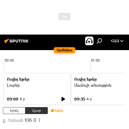
ՀԱՅ
Արմենիա
00:00
01:00
Ուղիղ եթեր
Ուղիղ եթեր
Լուրեր
Մամուլի տեսություն
09:00
09:35
6 ր
4 ր
Երեկ
Այսօր
Եթեր
ք. Երևան
106.0