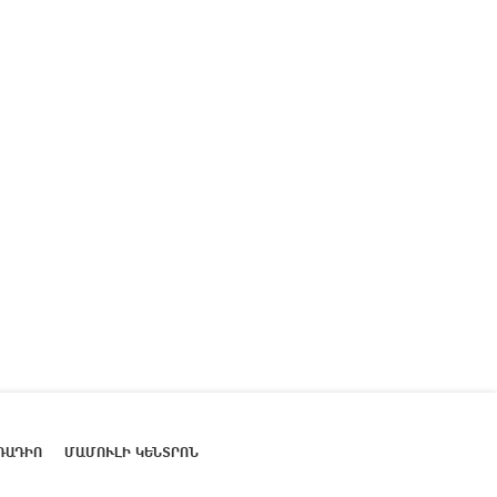
ՌԱԴԻՈ
ՄԱՄՈՒԼԻ ԿԵՆՏՐՈՆ