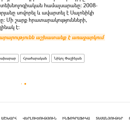
 տեխնոլոգիական համալսարանը։ 2008-
յանը սովորել և ավարտել է Սալոնիկի
։ Մի շարք հրատարակությունների,
ինակ է։
րարությունն աշխատանք է առաջարկում 
Նախարար
Հրաժարական
Նիկոլ Փաշինյան
ԱՇԽԱՐՀ
ՎԵՐԼՈՒԾՈՒԹՅՈՒՆ
ԻՆՖՈԳՐԱՖԻԿԱ
ՏԵՍԱՆՅՈՒԹԵՐ