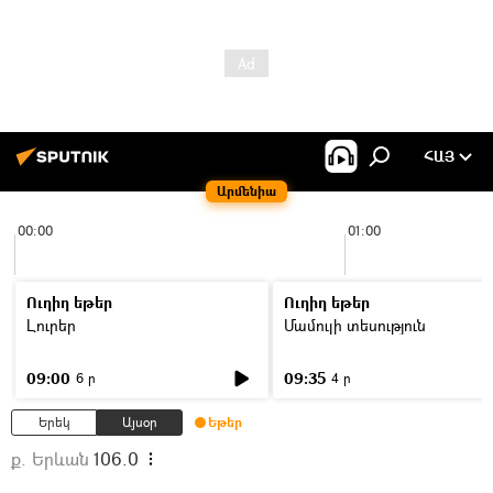
ՀԱՅ
Արմենիա
00:00
01:00
Ուղիղ եթեր
Ուղիղ եթեր
Լուրեր
Մամուլի տեսություն
09:00
09:35
6 ր
4 ր
Երեկ
Այսօր
Եթեր
ք. Երևան
106.0