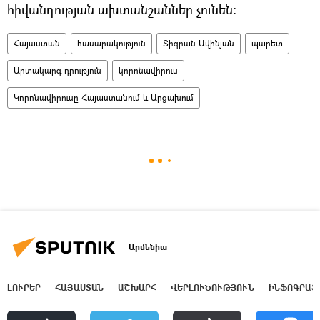
հիվանդության ախտանշաններ չունեն:
Հայաստան
հասարակություն
Տիգրան Ավինյան
պարետ
Արտակարգ դրություն
կորոնավիրուս
Կորոնավիրուսը Հայաստանում և Արցախում
Արմենիա
ԼՈՒՐԵՐ
ՀԱՅԱՍՏԱՆ
ԱՇԽԱՐՀ
ՎԵՐԼՈՒԾՈՒԹՅՈՒՆ
ԻՆՖՈԳՐԱՖ