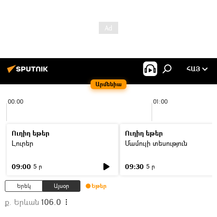
ՀԱՅ
Արմենիա
00:00
01:00
Ուղիղ եթեր
Ուղիղ եթեր
Լուրեր
Մամուլի տեսություն
09:00
09:30
5 ր
5 ր
Երեկ
Այսօր
Եթեր
ք. Երևան
106.0