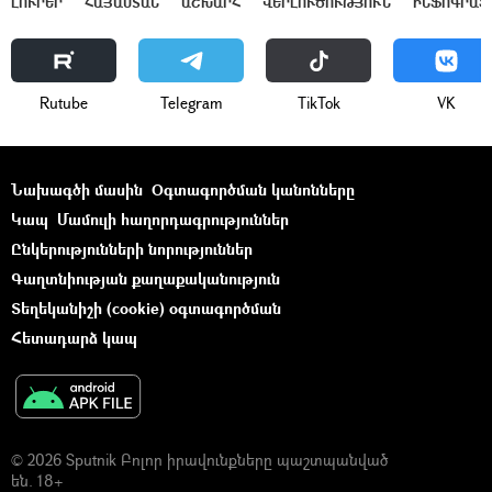
ԼՈՒՐԵՐ
ՀԱՅԱՍՏԱՆ
ԱՇԽԱՐՀ
ՎԵՐԼՈՒԾՈՒԹՅՈՒՆ
ԻՆՖՈԳՐԱՖ
Rutube
Telegram
ТikТоk
VK
Նախագծի մասին
Օգտագործման կանոնները
Կապ
Մամուլի հաղորդագրություններ
Ընկերությունների նորություններ
Գաղտնիության քաղաքականություն
Տեղեկանիշի (cookie) օգտագործման
Հետադարձ կապ
© 2026 Sputnik Բոլոր իրավունքները պաշտպանված
են. 18+