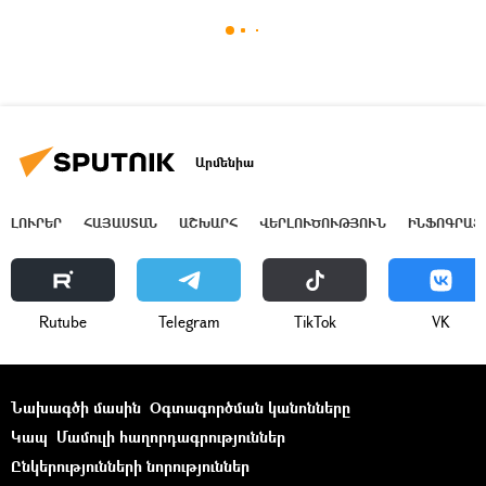
Արմենիա
ԼՈՒՐԵՐ
ՀԱՅԱՍՏԱՆ
ԱՇԽԱՐՀ
ՎԵՐԼՈՒԾՈՒԹՅՈՒՆ
ԻՆՖՈԳՐԱՖ
Rutube
Telegram
ТikТоk
VK
Նախագծի մասին
Օգտագործման կանոնները
Կապ
Մամուլի հաղորդագրություններ
Ընկերությունների նորություններ