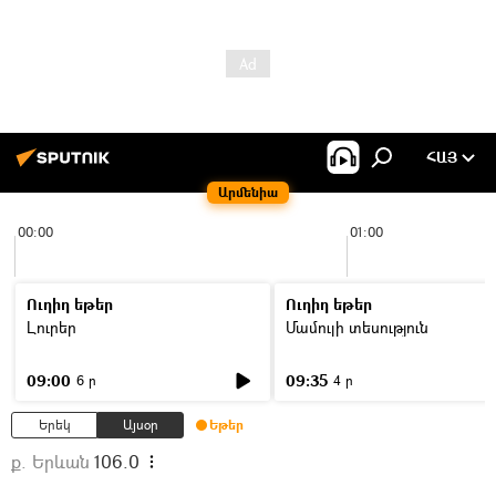
ՀԱՅ
Արմենիա
00:00
01:00
Ուղիղ եթեր
Ուղիղ եթեր
Լուրեր
Մամուլի տեսություն
09:00
09:35
6 ր
4 ր
Երեկ
Այսօր
Եթեր
ք. Երևան
106.0