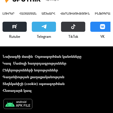
ԼՈՒՐԵՐ
ՀԱՅԱՍՏԱՆ
ԱՇԽԱՐՀ
ՎԵՐԼՈՒԾՈՒԹՅՈՒՆ
ԻՆՖՈԳՐԱՖ
Rutube
Telegram
ТikТоk
VK
Նախագծի մասին
Օգտագործման կանոնները
Կապ
Մամուլի հաղորդագրություններ
Ընկերությունների նորություններ
Գաղտնիության քաղաքականություն
Տեղեկանիշի (cookie) օգտագործման
Հետադարձ կապ