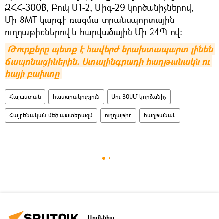
ԶՀՀ-300В, Բուկ Մ1-2, Միգ-29 կործանիչներով,
Մի-8МТ կարգի ռազմա-տրանսպորտային
ուղղաթիռներով և հարվածային Մի-24Պ-ով:
Թուրքերը պետք է հավերժ երախտապարտ լինեն 
ճապոնացիներին. Ստալինգրադի հաղթանակն ու 
հայի բախտը
Հայաստան
հասարակություն
Սու-30ՍՄ կործանիչ
Հայրենական մեծ պատերազմ
ուղղաթիռ
հաղթանակ
Արմենիա