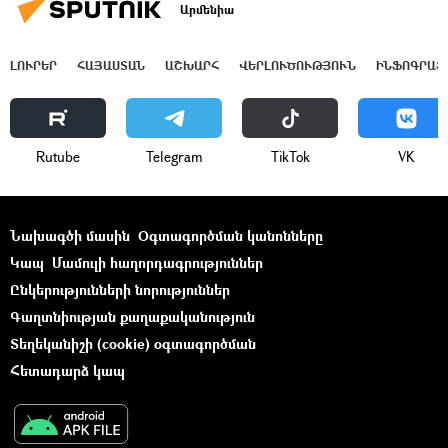
Արմենիա
ԼՈՒՐԵՐ
ՀԱՅԱՍՏԱՆ
ԱՇԽԱՐՀ
ՎԵՐԼՈՒԾՈՒԹՅՈՒՆ
ԻՆՖՈԳՐԱՖ
Rutube
Telegram
ТikТоk
VK
Նախագծի մասին
Օգտագործման կանոնները
Կապ
Մամուլի հաղորդագրություններ
Ընկերությունների նորություններ
Գաղտնիության քաղաքականություն
Տեղեկանիշի (cookie) օգտագործման
Հետադարձ կապ