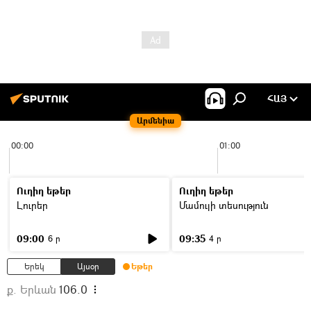
ՀԱՅ
Արմենիա
00:00
01:00
Ուղիղ եթեր
Ուղիղ եթեր
Լուրեր
Մամուլի տեսություն
09:00
09:35
6 ր
4 ր
Երեկ
Այսօր
Եթեր
ք. Երևան
106.0