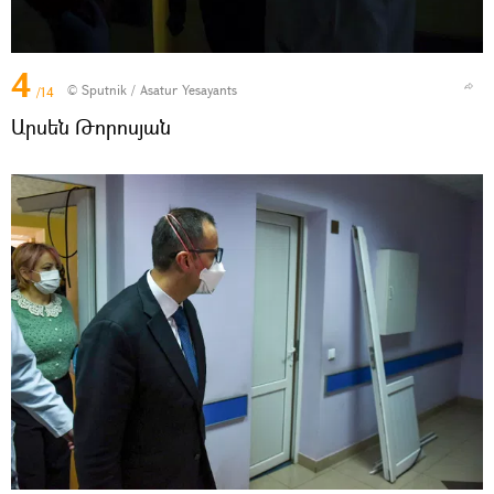
4
© Sputnik / Asatur Yesayants
/14
Արսեն Թորոսյան