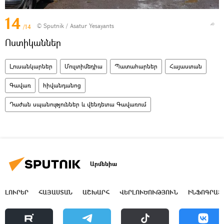
14
© Sputnik / Asatur Yesayants
/14
Ոստիկաններ
Լուսանկարներ
Մուլտիմեդիա
Պատահարներ
Հայաստան
Գավառ
հիվանդանոց
Դաժան սպանություններ և վենդետա Գավառում
Արմենիա
ԼՈՒՐԵՐ
ՀԱՅԱՍՏԱՆ
ԱՇԽԱՐՀ
ՎԵՐԼՈՒԾՈՒԹՅՈՒՆ
ԻՆՖՈԳՐԱՖ