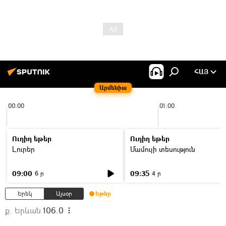
ՀԱՅ
Արմենիա
00:00
01:00
Ուղիղ եթեր
Ուղիղ եթեր
Լուրեր
Մամուլի տեսություն
09:00
09:35
6 ր
4 ր
Երեկ
Այսօր
Եթեր
ք. Երևան
106.0