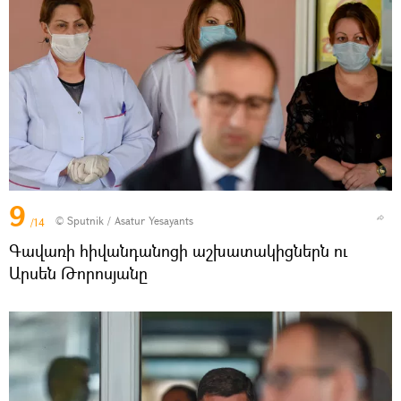
9
© Sputnik / Asatur Yesayants
/14
Գավառի հիվանդանոցի աշխատակիցներն ու
Արսեն Թորոսյանը