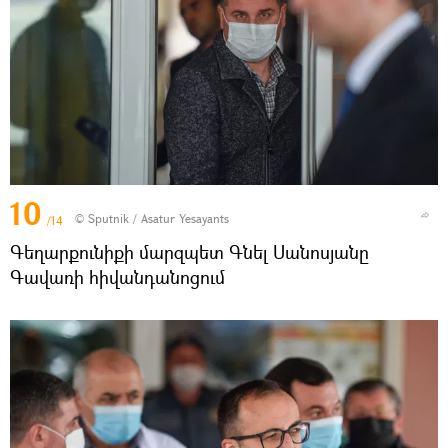
10
© Sputnik / Asatur Yesayants
/14
Գեղարքունիքի մարզպետ Գնել Սանոսյանը
Գավառի հիվանդանոցում