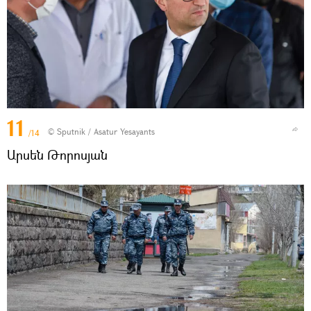
11
© Sputnik / Asatur Yesayants
/14
Արսեն Թորոսյան