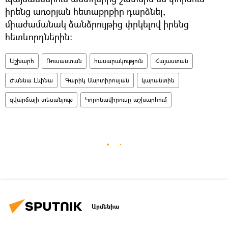
իրենց առօրյան հետաքրքիր դարձնել,
միաժամանակ ձանձրույթից փրկելով իրենց
հետևորդներին։
Աշխարհ
Ռուսաստան
հասարակություն
Հայաստան
Ժաննա Լևինա
Գարիկ Մարտիրոսյան
կարանտին
զվարճալի տեսանյութ
Կորոնավիրուսը աշխարհում
Արմենիա