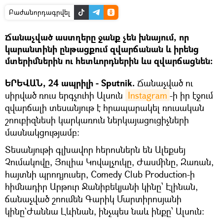
Բաժանորդագրվել
Ճանաչված աստղերը ջանք չեն խնայում, որ
կարանտինի ընթացքում զվարճանան և իրենց
մտերիմներին ու հետևորդներին ևս զվարճացնեն։
ԵՐԵՎԱՆ, 24 ապրիլի - Sputnik.
Ճանաչված ու
սիրված ռուս երգչուհի Ալսուն
Instagram
-ի իր էջում
զվարճալի տեսանյութ է հրապարակել ռուսական
շոուբիզնեսի կարկառուն ներկայացուցիչների
մասնակցությամբ:
Տեսանյութի գլխավոր հերոսներն են Ալեքսեյ
Չումակովը, Յուլիա Կովալչուկը, Ժասմինը, Զառան,
հայտնի պրոդյուսեր, Comedy Club Production-ի
հիմնադիր Արթուր Ջանիբեկյանի կինը՝ Էլինան,
ճանաչված շոումեն Գարիկ Մարտիրոսյանի
կինը`Ժաննա Լևինան, ինչպես նաև ինքը՝ Ալսուն: