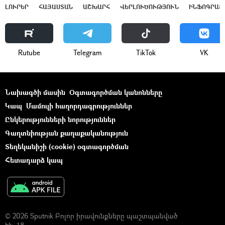
ԼՈՒՐԵՐ
ՀԱՅԱՍՏԱՆ
ԱՇԽԱՐՀ
ՎԵՐԼՈՒԾՈՒԹՅՈՒՆ
ԻՆՖՈԳՐԱՖ
Rutube
Telegram
ТikТоk
VK
Նախագծի մասին
Օգտագործման կանոնները
Կապ
Մամուլի հաղորդագրություններ
Ընկերությունների նորություններ
Գաղտնիության քաղաքականություն
Տեղեկանիշի (cookie) օգտագործման
Հետադարձ կապ
© 2026 Sputnik Բոլոր իրավունքները պաշտպանված