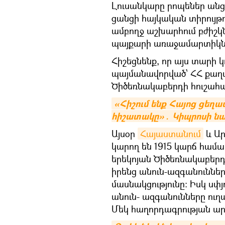
Լուսանկարը րոպեներ անց
ցանցի հայկական տիրույթ
ամբողջ աշխարհում բժիշկն
պայքարի առաջամարտիկն
Հիշեցնենք, որ այս տարի 
պայմանավորված՝ ՀՀ քաղա
Ծիծեռնակաբերդի հուշահա
«Հիշում ենք Հայոց ցեղա
հիշատակը»․ Կիպրոսի 
Այսօր
Հայաստանում
և Ար
կարող են 1915 կարճ համա
երեկոյան Ծիծեռնակաբերդի
իրենց անուն-ազգանուննե
մասնակցությունը։ Իսկ սփյ
անուն- ազգանունները ու
Մեկ հաղորդագրության արժ