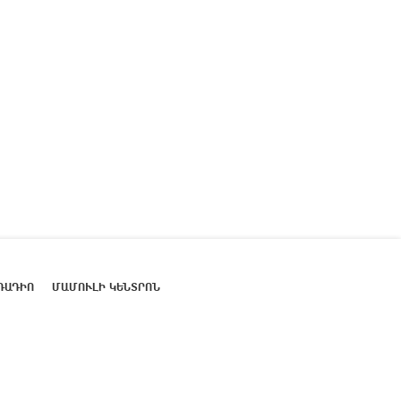
ՌԱԴԻՈ
ՄԱՄՈՒԼԻ ԿԵՆՏՐՈՆ