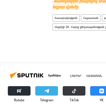
Ջահելներին խաբելով տարա
եղբոր վրեժը
հասարակություն
Հայաստան
բ
Ապրիլի 24. Հայոց ցեղասպանության 
Արմենիա
ԼՈՒՐԵՐ
ՀԱՅԱՍՏԱՆ
Rutube
Telegram
ТikТоk
VK