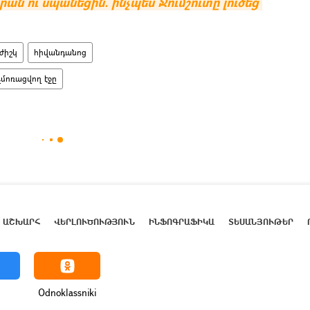
ն ու սպանեցին. ինչպես Ջումշուտը լուծեց 
ժիշկ
հիվանդանոց
չմոռացվող էջը
ԱՇԽԱՐՀ
ՎԵՐԼՈՒԾՈՒԹՅՈՒՆ
ԻՆՖՈԳՐԱՖԻԿԱ
ՏԵՍԱՆՅՈՒԹԵՐ
Odnoklassniki