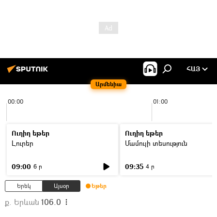
ՀԱՅ
Արմենիա
00:00
01:00
Ուղիղ եթեր
Ուղիղ եթեր
Լուրեր
Մամուլի տեսություն
09:00
09:35
6 ր
4 ր
Երեկ
Այսօր
Եթեր
ք. Երևան
106.0