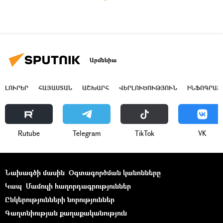
Արմենիա
ԼՈՒՐԵՐ
ՀԱՅԱՍՏԱՆ
ԱՇԽԱՐՀ
ՎԵՐԼՈՒԾՈՒԹՅՈՒՆ
ԻՆՖՈԳՐԱՖ
Rutube
Telegram
ТikТоk
VK
Նախագծի մասին
Օգտագործման կանոնները
Կապ
Մամուլի հաղորդագրություններ
Ընկերությունների նորություններ
Գաղտնիության քաղաքականություն