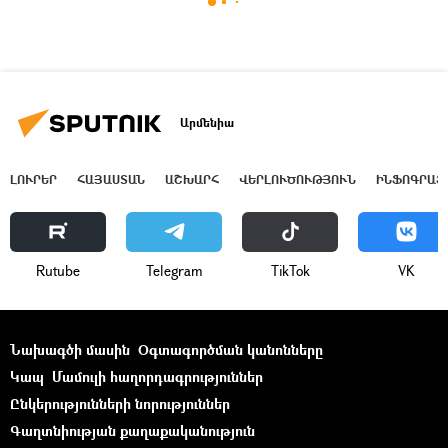
Արմենիա
ԼՈՒՐԵՐ
ՀԱՅԱՍՏԱՆ
ԱՇԽԱՐՀ
ՎԵՐԼՈՒԾՈՒԹՅՈՒՆ
ԻՆՖՈԳՐԱՖ
Rutube
Telegram
ТikТоk
VK
Նախագծի մասին
Օգտագործման կանոնները
Կապ
Մամուլի հաղորդագրություններ
Ընկերությունների նորություններ
Գաղտնիության քաղաքականություն