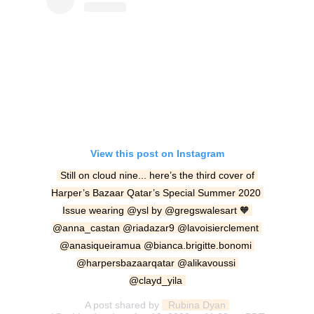
View this post on Instagram
Still on cloud nine... here’s the third cover of 
Harper’s Bazaar Qatar’s Special Summer 2020 
Issue wearing @ysl by @gregswalesart 🧡 
@anna_castan @riadazar9 @lavoisierclement 
@anasiqueiramua @bianca.brigitte.bonomi 
@harpersbazaarqatar @alikavoussi 
@clayd_yila
A post shared by
 Rubina Dyan