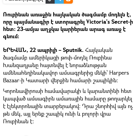
Ռուբինան առաջին հայկական ծագմամբ մոդելն է,
որը պայմանագիր է ստորագրել Victoria's Secret-ի
հետ։ 23-ամյա աղջկա կարիերան արագ առաջ է
գնում։
ԵՐԵՎԱՆ, 22 ապրիլի – Sputnik.
Հայկական
ծագմամբ ամերիկացի թոփ-մոդել Ռուբինա
Խանզադյանը հայտնվել է նորաձևության
ամենահեղինակավոր ամսագրերից մեկի՝ Harpers
Bazaar-ի Կատարի վերջին համարի շապիկին։
Կորոնավիրուսի համավարակի և կարանտինի հետ
կապված ամսագիրն ամառային համարը թողարկել
է էլեկտրոնային տարբերակով։ Դրա շնորհիվ այն ոչ
թե մեկ, այլ երեք շապիկ ունի և բոլորի վրա
Ռուբինան է։