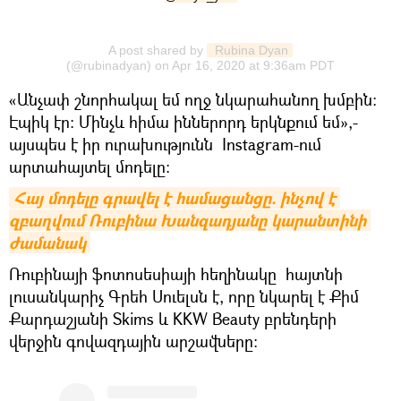
A post shared by
 Rubina Dyan
(@rubinadyan) on
Apr 16, 2020 at 9:36am PDT
«Անչափ շնորհակալ եմ ողջ նկարահանող խմբին։
Էպիկ էր։ Մինչև հիմա իններորդ երկնքում եմ»,-
այսպես է իր ուրախությունն Instagram-ում
արտահայտել մոդելը։
Հայ մոդելը գրավել է համացանցը. ինչով է 
զբաղվում Ռուբինա Խանզադյանը կարանտինի 
ժամանակ
Ռուբինայի ֆոտոսեսիայի հեղինակը հայտնի
լուսանկարիչ Գրեհ Սուելսն է, որը նկարել է Քիմ
Քարդաշյանի Skims և KKW Beauty բրենդերի
վերջին գովազդային արշավները։