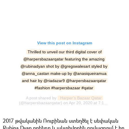
View this post on Instagram
Thrilled to unveil our third digital cover of 
@harpersbazaarqatar featuring the amazing 
@rubinadyan shot by @gregswalesart styled by 
@anna_castan make-up by @anasiqueiramua 
and hair by @riadazar9 @harpersbazaarqatar 
#fashion #harpersbazaar #qatar
A post shared by
 Harper’s Bazaar Qatar
(@harpersbazaarqatar) on
Apr 20, 2020 at 7:10am PDT
2017 թվականին Ռուբինան ստեղծել է սեփական
Rubina Dyan բրենդը և ակտիվորեն գովազդում է իր