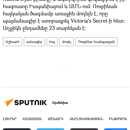
հագուստը Իսպանիայում և ԱՄՆ-ում։ Ռուբինան
հայկական ծագմամբ առաջին մոդելն է, որը
պայմանագիր է ստորագրել Victoria's Secret-ի հետ։
Աղջիկն ընդամենը 23 տարեկան է։
Աշխարհ
ամսագիր
հայ
մոդել
Ռուբինա Խանզադյան
Արմենիա
ԼՈՒՐԵՐ
ՀԱՅԱՍՏԱՆ
ԱՇԽԱՐՀ
ՎԵՐԼՈՒԾՈՒԹՅՈՒՆ
ԻՆՖՈԳՐԱՖ