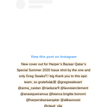
View this post on Instagram
New cover out for Harper’s Bazaar Qatar’s 
Special Summer 2020 Issue shot by the one and 
only Greg Swales💘 big thank you to this epic 
team, so grateful🙏🏼 @gregswalesart 
@anna_castan @riadazar9 @lavoisierclement 
@anasiqueiramua @bianca.brigitte.bonomi 
@harpersbazaarqatar @alikavoussi 
@clayd_yila