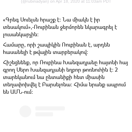
(@rubinadyan) on
Apr 18, 2020 at 11:03am PDT
«Գրեգ Սուելսն հրաշք է։ Նա միակն է իր
տեսակում»,-Ռուբինան ջերմորեն նկարագրել է
լուսանկարչին։
Համարը, որի շապիկին Ռուբինան է, արդեն
հասանելի է թվային տարբերակով։
Հիշեցնենք, որ Ռուբինա Խանզադյանը հայտնի հայ
գրող Սերո Խանզադյանի եղբոր թոռնուհին է։ 2
տարեկանում նա ընտանիքի հետ միասին
տեղափոխվել է Բարսելոնա։ Հիմա նրանք ապրում
են ԱՄՆ-ում։