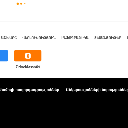
ԱՇԽԱՐՀ
ՎԵՐԼՈՒԾՈՒԹՅՈՒՆ
ԻՆՖՈԳՐԱՖԻԿԱ
ՏԵՍԱՆՅՈՒԹԵՐ
Odnoklassniki
Մամուլի հաղորդագրություններ
Ընկերությունների նորություննե