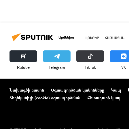
Արմենիա
ԼՈՒՐԵՐ
ՀԱՅԱՍՏԱՆ
Rutube
Telegram
ТikТоk
VK
Նախագծի մասին
Օգտագործման կանոնները
Կապ
Տեղեկանիշի (cookie) օգտագործման
Հետադարձ կապ