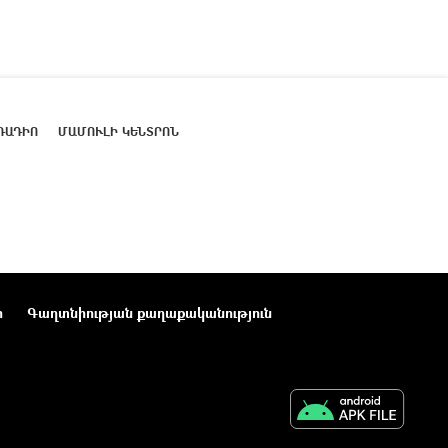
ՌԱԴԻՈ
ՄԱՄՈՒԼԻ ԿԵՆՏՐՈՆ
ր
Գաղտնիության քաղաքականություն