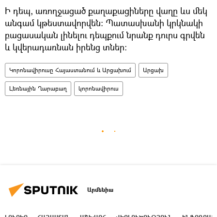
Ի դեպ, առողջացած քաղաքացիները վաղը ևս մեկ
անգամ կթեստավորվեն։ Պատասխանի կրկնակի
բացասական լինելու դեպքում նրանք դուրս գրվեն
և կվերադառնան իրենց տներ։
Կորոնավիրուսը Հայաստանում և Արցախում
Արցախ
Լեռնային Ղարաբաղ
կորոնավիրուս
Արմենիա