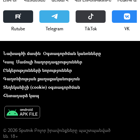
ԼՈՒՐԵՐ
ՀԱՅԱՍՏԱՆ
ԱՇԽԱՐՀ
ՎԵՐԼՈՒԾՈՒԹՅՈՒՆ
ԻՆՖՈԳՐԱՖ
Rutube
Telegram
ТikТоk
VK
Նախագծի մասին
Օգտագործման կանոնները
Կապ
Մամուլի հաղորդագրություններ
Ընկերությունների նորություններ
Գաղտնիության քաղաքականություն
Տեղեկանիշի (cookie) օգտագործման
Հետադարձ կապ
© 2026 Sputnik Բոլոր իրավունքները պաշտպանված
են. 18+