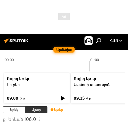
ՀԱՅ
Արմենիա
00:00
01:00
Ուղիղ եթեր
Ուղիղ եթեր
Լուրեր
Մամուլի տեսություն
09:00
09:35
6 ր
4 ր
Երեկ
Այսօր
Եթեր
ք. Երևան
106.0