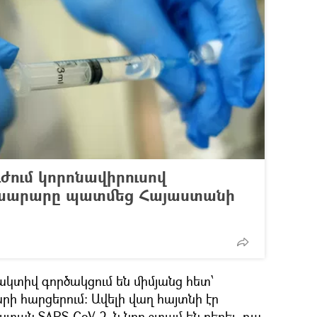
ւժում կորոնավիրուսով
ախարարը պատմեց Հայաստանի
կտիվ գործակցում են միմյանց հետ՝
րի հարցերում։ Ավելի վաղ հայտնի էր
ստան SARS-CoV-2–ն նոր շտամ են բերել. դա