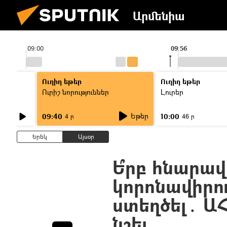
Արմենիա
09:00
09:56
Ուղիղ եթեր
Ուղիղ եթեր
Ուրիշ նորություններ
Լուրեր
Եթեր
09:40
10:00
4 ր
46 ր
Երեկ
Այսօր
Ե՞րբ հնարավ
կորոնավիրո
ստեղծել․ Ա
նշել