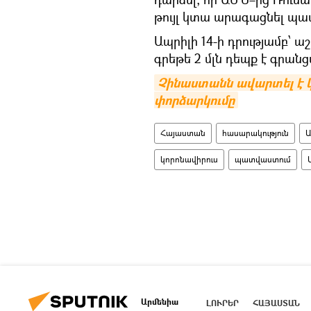
թույլ կտա արագացնել պա
Ապրիլի 14-ի դրությամբ՝ 
գրեթե 2 մլն դեպք է գրանցվ
Չինաստանն ավարտել է կ
փորձարկումը
Հայաստան
հասարակություն
Ա
կորոնավիրուս
պատվաստում
Արմենիա
ԼՈՒՐԵՐ
ՀԱՅԱՍՏԱՆ