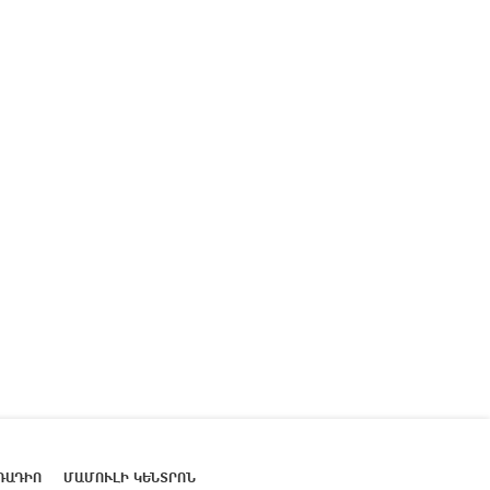
ՌԱԴԻՈ
ՄԱՄՈՒԼԻ ԿԵՆՏՐՈՆ