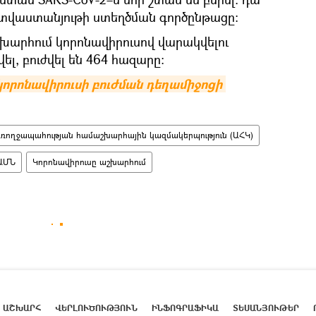
տվաստանյութի ստեղծման գործընթացը։
աշխարհում կորոնավիրուսով վարակվելու
ել, բուժվել են 464 հազարը։
որոնավիրուսի բուժման դեղամիջոցի 
ռողջապահության համաշխարհային կազմակերպություն (ԱՀԿ)
ԱՄՆ
Կորոնավիրուսը աշխարհում
ԱՇԽԱՐՀ
ՎԵՐԼՈՒԾՈՒԹՅՈՒՆ
ԻՆՖՈԳՐԱՖԻԿԱ
ՏԵՍԱՆՅՈՒԹԵՐ