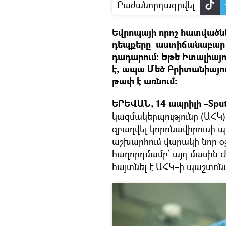
Բաժանորդագրվել
Եվրոպայի որոշ հատվածնե
դեպքերը աստիճանաբար նվ
դադարում։ Եթե Իտալիայո
է, ապա Մեծ Բրիտանիայու
թափ է առնում։
ԵՐԵՎԱՆ, 14 ապրիլի –Sput
կազմակերպությունը (ԱՀԿ)
զբաղվել կորոնավիրուսի 
աշխարհում վարակի նոր օ
հաղորդմամբ՝ այդ մասին 
հայտնել է ԱՀԿ–ի պաշտոն