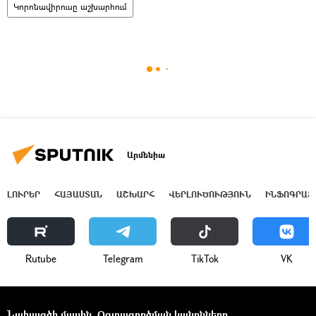
Կորոնավիրուսը աշխարհում
Արմենիա
ԼՈՒՐԵՐ
ՀԱՅԱՍՏԱՆ
ԱՇԽԱՐՀ
ՎԵՐԼՈՒԾՈՒԹՅՈՒՆ
ԻՆՖՈԳՐԱՖ
Rutube
Telegram
ТikТоk
VK
Նախագծի մասին
Օգտագործման կանոնները