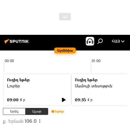
ՀԱՅ
Արմենիա
00:00
01:00
Ուղիղ եթեր
Ուղիղ եթեր
Լուրեր
Մամուլի տեսություն
09:00
09:35
6 ր
4 ր
Երեկ
Այսօր
Եթեր
ք. Երևան
106.0