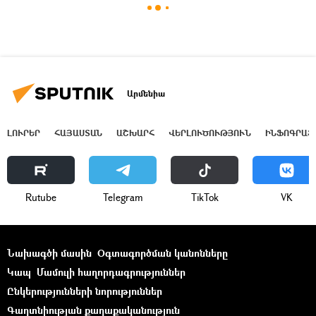
Արմենիա
ԼՈՒՐԵՐ
ՀԱՅԱՍՏԱՆ
ԱՇԽԱՐՀ
ՎԵՐԼՈՒԾՈՒԹՅՈՒՆ
ԻՆՖՈԳՐԱՖ
Rutube
Telegram
ТikТоk
VK
Նախագծի մասին
Օգտագործման կանոնները
Կապ
Մամուլի հաղորդագրություններ
Ընկերությունների նորություններ
Գաղտնիության քաղաքականություն