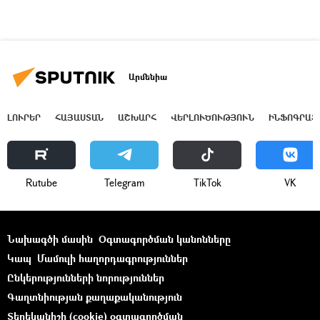
Արմենիա
ԼՈՒՐԵՐ
ՀԱՅԱՍՏԱՆ
ԱՇԽԱՐՀ
ՎԵՐԼՈՒԾՈՒԹՅՈՒՆ
ԻՆՖՈԳՐԱՖ
Rutube
Telegram
ТikТоk
VK
Նախագծի մասին
Օգտագործման կանոնները
Կապ
Մամուլի հաղորդագրություններ
Ընկերությունների նորություններ
Գաղտնիության քաղաքականություն
Տեղեկանիշի (cookie) օգտագործման