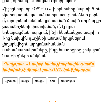
քան, օրինակ, Սաուդյան Արաբիայում։
Հիշեցնենք, որ «ՕՊԵԿ+»–ի երկրները մարտի 6-ին
չկարողացան պայմանավորվածություն ձեռք բերել
ո՛չ արդյունահանման կրճատման մասին գործարքի
չափանիշների փոփոխման, ո՛չ էլ դրա
երկարացման հարցում, ինչի հետևանքով ապրիլի
1-ից նախկին դաշինքի անդամ երկրներում
չեղարկվեցին արդյունահանման
սահմանափակումները, ինչը հանգեցրեց շուկայում
նավթի գների անկման։
Դավթյան. «Նավթի համաշխարհային գնաճը 
կախված չէ միայն Իրան-ԱՄՆ կոնֆլիկտից»
Աշխարհ
նավթ
բենզին
գին
քննարկում