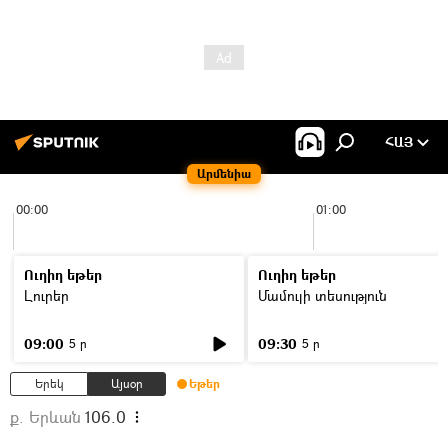
ՀԱՅ
Արմենիա
00:00
01:00
Ուղիղ եթեր
Ուղիղ եթեր
Լուրեր
Մամուլի տեսություն
09:00
09:30
5 ր
5 ր
Երեկ
Այսօր
Եթեր
ք. Երևան
106.0