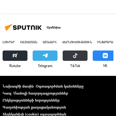
Արմենիա
ԼՈՒՐԵՐ
ՀԱՅԱՍՏԱՆ
ԱՇԽԱՐՀ
ՎԵՐԼՈՒԾՈՒԹՅՈՒՆ
ԻՆՖՈԳՐԱՖ
Rutube
Telegram
ТikТоk
VK
Նախագծի մասին
Օգտագործման կանոնները
Կապ
Մամուլի հաղորդագրություններ
Ընկերությունների նորություններ
Գաղտնիության քաղաքականություն
Տեղեկանիշի (cookie) օգտագործման