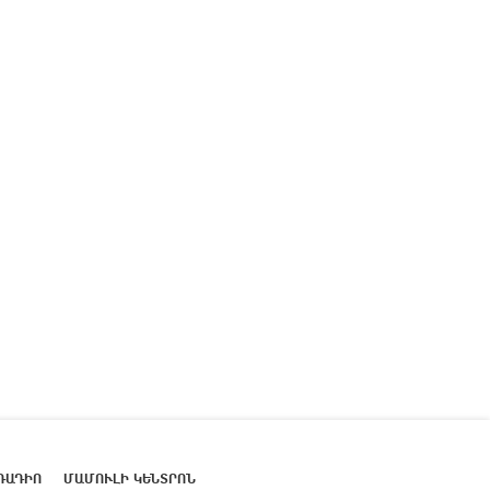
ՌԱԴԻՈ
ՄԱՄՈՒԼԻ ԿԵՆՏՐՈՆ