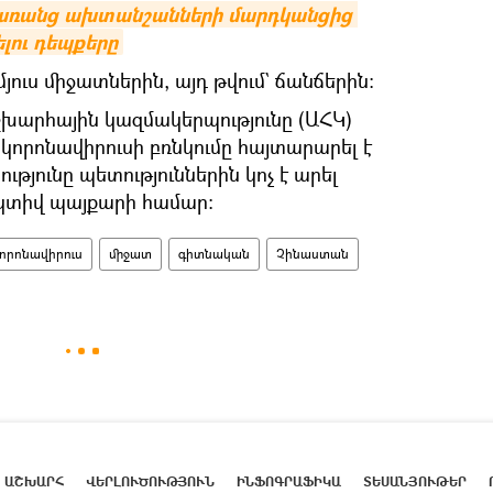
է առանց ախտանշանների մարդկանցից 
լու դեպքերը
մյուս միջատներին, այդ թվում` ճանճերին։
խարհային կազմակերպությունը (ԱՀԿ)
 կորոնավիրուսի բռնկումը հայտարարել է
յունը պետություններին կոչ է արել
կտիվ պայքարի համար։
որոնավիրուս
միջատ
գիտնական
Չինաստան
ԱՇԽԱՐՀ
ՎԵՐԼՈՒԾՈՒԹՅՈՒՆ
ԻՆՖՈԳՐԱՖԻԿԱ
ՏԵՍԱՆՅՈՒԹԵՐ