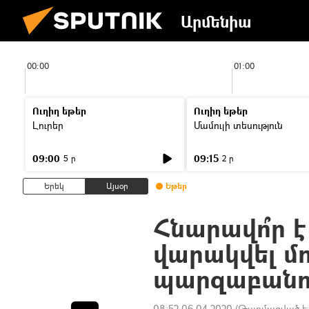
Արմենիա
00:00
01:00
Ուղիղ եթեր
Ուղիղ եթեր
Լուրեր
Մամուլի տեսություն
09:00
09:15
5 ր
2 ր
Երեկ
Այսօր
Եթեր
Հնարավո՞ր է
վարակվել մ
պարզաբանո
08:52 06.04.2020
(Թարմացված է