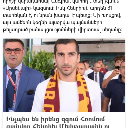
որոշի վերադառնալ Անգլիա, կարող է տեղ չգտնել
«Արսենալի» կազմում: Իսկ Հենրիխն արդեն 31
տարեկան է, ու նրան խաղալ է պետք: Մի խոսքով,
այս ամենին կօգնի այսօրվա պայմանների
թելադրած բանակցությունների վիրտուալ սեղանը:
Ինչպես են իրենց զգում Հռոմում
գտնվող Հենրիխ Մխիթարյանն ու