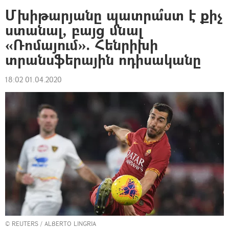
Մխիթարյանը պատրա՞ստ է քիչ
ստանալ, բայց մնալ
«Ռոմայում». Հենրիխի
տրանսֆերային ոդիսականը
18:02 01.04.2020
©
REUTERS
/ ALBERTO LINGRIA