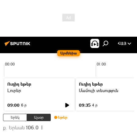
ՀԱՅ
Արմենիա
00:00
01:00
Ուղիղ եթեր
Ուղիղ եթեր
Լուրեր
Մամուլի տեսություն
09:00
09:35
6 ր
4 ր
Երեկ
Այսօր
Եթեր
ք. Երևան
106.0