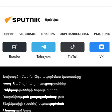
Արմենիա
ԼՈՒՐԵՐ
ՀԱՅԱՍՏԱՆ
ԱՇԽԱՐՀ
ՎԵՐԼՈՒԾՈՒԹՅՈՒՆ
ԻՆՖՈԳՐԱՖ
Rutube
Telegram
ТikТоk
VK
Նախագծի մասին
Օգտագործման կանոնները
Կապ
Մամուլի հաղորդագրություններ
Ընկերությունների նորություններ
Գաղտնիության քաղաքականություն
Տեղեկանիշի (cookie) օգտագործման
Հետադարձ կապ