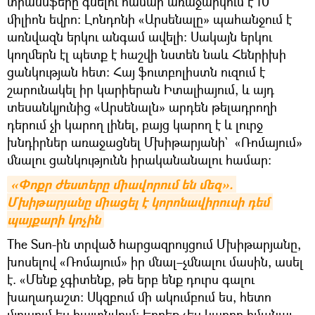
տրանսֆերը գնելու համար առաջարկում է 10
միլիոն եվրո: Լոնդոնի «Արսենալը» պահանջում է
առնվազն երկու անգամ ավելի: Սակայն երկու
կողմերն էլ պետք է հաշվի նստեն նաև Հենրիխի
ցանկության հետ: Հայ ֆուտբոլիստն ուզում է
շարունակել իր կարիերան Իտալիայում, և այդ
տեսանկյունից «Արսենալն» արդեն թելադրողի
դերում չի կարող լինել, բայց կարող է և լուրջ
խնդիրներ առաջացնել Մխիթարյանի` «Ռոմայում»
մնալու ցանկությունն իրականանալու համար:
«Փոքր ժեստերը միավորում են մեզ». 
Մխիթարյանը միացել է կորոնավիրուսի դեմ 
պայքարի կոչին
The Sun-ին տրված հարցազրույցում Մխիթարյանը,
խոսելով «Ռոմայում» իր մնալ–չմնալու մասին, ասել
է. «Մենք չգիտենք, թե երբ ենք դուրս գալու
խաղադաշտ: Սկզբում մի ակումբում ես, հետո
մյուսում ես հայտնվում: Երբեք չես կարող իմանալ,