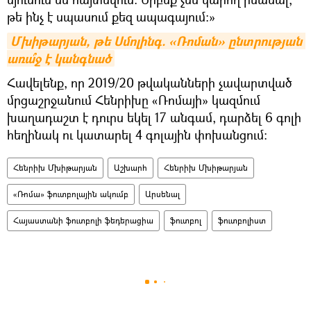
թե ինչ է սպասում քեզ ապագայում:»
Մխիթարյան, թե Սմոլինգ. «Ռոման» ընտրության 
առա՞ջ է կանգնած
Հավելենք, որ 2019/20 թվականների չավարտված
մրցաշրջանում Հենրիխը «Ռոմայի» կազմում
խաղադաշտ է դուրս եկել 17 անգամ, դարձել 6 գոլի
հեղինակ ու կատարել 4 գոլային փոխանցում:
Հենրիխ Մխիթարյան
Աշխարհ
Հենրիխ Մխիթարյան
«Ռոմա» ֆուտբոլային ակումբ
Արսենալ
Հայաստանի ֆուտբոլի ֆեդերացիա
ֆուտբոլ
ֆուտբոլիստ