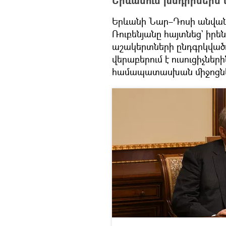
Երևանում խնդիրներն ա
Երևանի Նար–Դոսի անվան 
Ռուբենյանը հայտնեց` իրե
աշակերտների ընդգրկվածու
վերաբերում է ուսուցիչնե
համապատասխան միջոցն