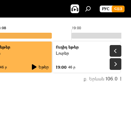
РУС
ՀԱՅ
8:08
19:00
 եթեր
Ուղիղ եթեր
ր
Լուրեր
Եթեր
19:00
46 ր
46 ր
ք. Երևան
106.0