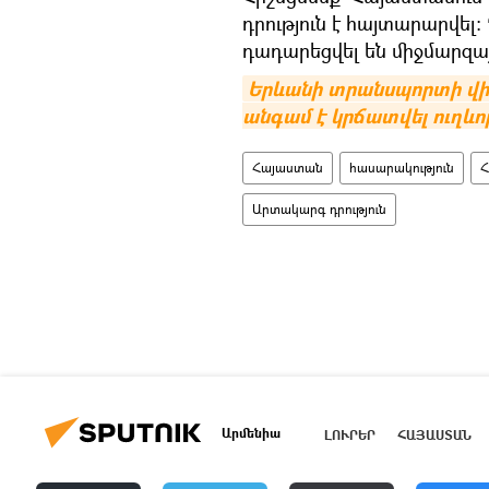
դրություն է հայտարարվել
դադարեցվել են միջմարզա
Երևանի տրանսպորտի վիճա
անգամ է կրճատվել ուղև
Հայաստան
հասարակություն
Հ
Արտակարգ դրություն
Արմենիա
ԼՈՒՐԵՐ
ՀԱՅԱՍՏԱՆ