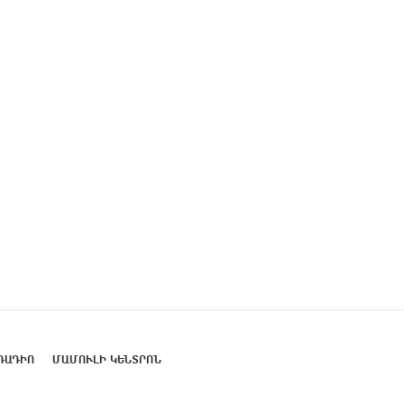
ՌԱԴԻՈ
ՄԱՄՈՒԼԻ ԿԵՆՏՐՈՆ