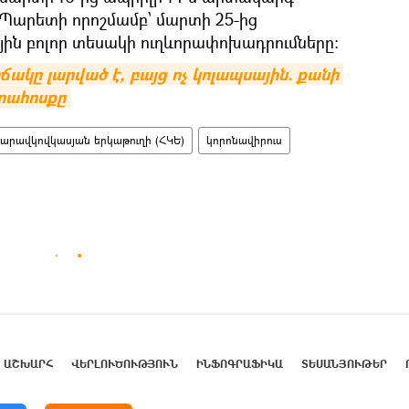
: Պարետի որոշմամբ՝ մարտի 25-ից
յին բոլոր տեսակի ուղևորափոխադրումները:
կը լարված է, բայց ոչ կոլապսային. քանի 
որահոսքը
արավկովկասյան երկաթուղի (ՀԿԵ)
կորոնավիրուս
ԱՇԽԱՐՀ
ՎԵՐԼՈՒԾՈՒԹՅՈՒՆ
ԻՆՖՈԳՐԱՖԻԿԱ
ՏԵՍԱՆՅՈՒԹԵՐ