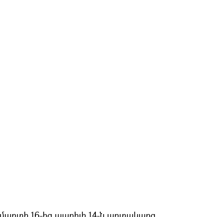
 մարտի 16-ից ապրիլի 14-ն արտակարգ