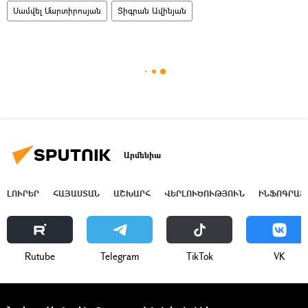
Սամվել Մարտիրոսյան
Տիգրան Ավինյան
Արմենիա
ԼՈՒՐԵՐ
ՀԱՅԱՍՏԱՆ
ԱՇԽԱՐՀ
ՎԵՐԼՈՒԾՈՒԹՅՈՒՆ
ԻՆՖՈԳՐԱՖ
Rutube
Telegram
ТikТоk
VK