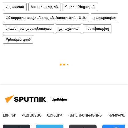
Հայաստան
հասարակություն
Գագիկ Բեգլարյան
ՀՀ ազգային անվտանգության ծառայություն. ԱԱԾ
քաղաքապետ
Երևանի քաղաքապետարան
չարաշահում
հետախուզվող
Քրեական գործ
Արմենիա
ԼՈՒՐԵՐ
ՀԱՅԱՍՏԱՆ
ԱՇԽԱՐՀ
ՎԵՐԼՈՒԾՈՒԹՅՈՒՆ
ԻՆՖՈԳՐԱՖ