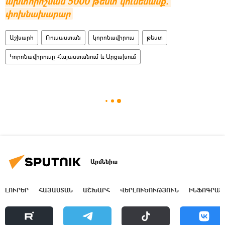
ախտորոշման 5000 թեստ կունենանք. 
փոխնախարար
Աշխարհ
Ռուսաստան
կորոնավիրուս
թեստ
Կորոնավիրուսը Հայաստանում և Արցախում
Արմենիա
ԼՈՒՐԵՐ
ՀԱՅԱՍՏԱՆ
ԱՇԽԱՐՀ
ՎԵՐԼՈՒԾՈՒԹՅՈՒՆ
ԻՆՖՈԳՐԱՖ