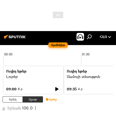
ՀԱՅ
Արմենիա
00:00
01:00
Ուղիղ եթեր
Ուղիղ եթեր
Լուրեր
Մամուլի տեսություն
09:00
09:35
6 ր
4 ր
Երեկ
Այսօր
Եթեր
ք. Երևան
106.0